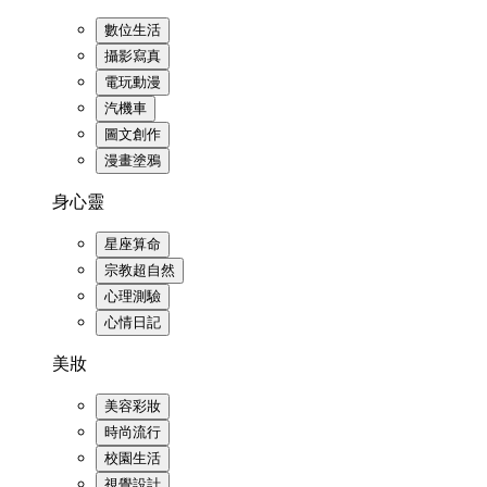
數位生活
攝影寫真
電玩動漫
汽機車
圖文創作
漫畫塗鴉
身心靈
星座算命
宗教超自然
心理測驗
心情日記
美妝
美容彩妝
時尚流行
校園生活
視覺設計