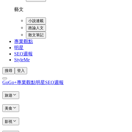
藝文
小說連載
政論人文
散文筆記
專業觀點
明星
SEO週報
StyleMe
搜尋
登入
GoGo+
專業觀點
明星
SEO週報
旅遊
美食
影視