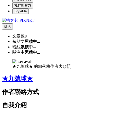
社群影響力
StyleMe
登入
文章數
0
短貼文
累積中...
粉絲
累積中...
關注中
累積中...
★九號球★ 的部落格作者大頭照
★九號球★
作者聯絡方式
自我介紹