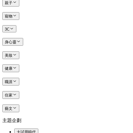
親子
寵物
3C
身心靈
美妝
健康
職涯
住家
藝文
主題企劃
大試用時代