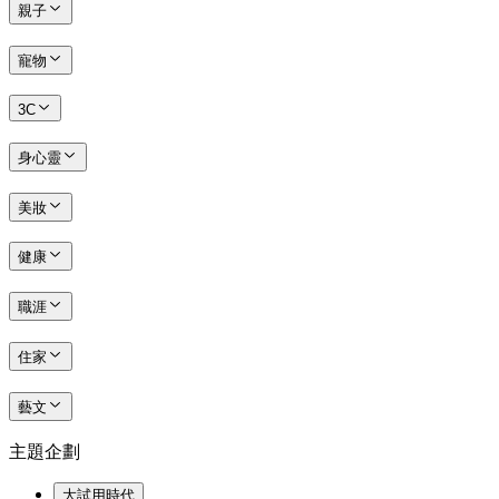
親子
寵物
3C
身心靈
美妝
健康
職涯
住家
藝文
主題企劃
大試用時代