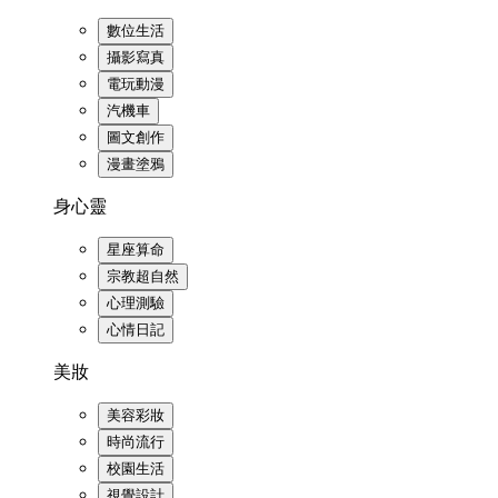
數位生活
攝影寫真
電玩動漫
汽機車
圖文創作
漫畫塗鴉
身心靈
星座算命
宗教超自然
心理測驗
心情日記
美妝
美容彩妝
時尚流行
校園生活
視覺設計