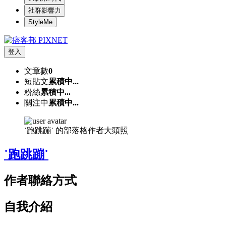
社群影響力
StyleMe
登入
文章數
0
短貼文
累積中...
粉絲
累積中...
關注中
累積中...
˙跑跳蹦˙ 的部落格作者大頭照
˙跑跳蹦˙
作者聯絡方式
自我介紹