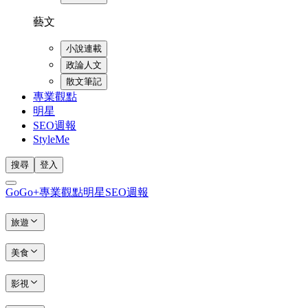
藝文
小說連載
政論人文
散文筆記
專業觀點
明星
SEO週報
StyleMe
搜尋
登入
GoGo+
專業觀點
明星
SEO週報
旅遊
美食
影視