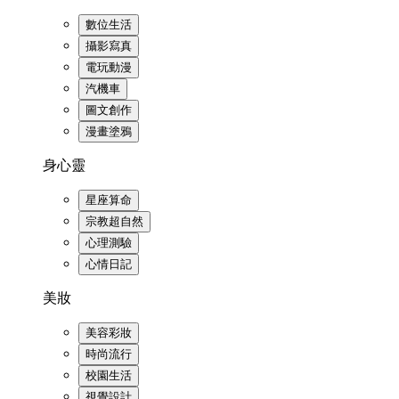
數位生活
攝影寫真
電玩動漫
汽機車
圖文創作
漫畫塗鴉
身心靈
星座算命
宗教超自然
心理測驗
心情日記
美妝
美容彩妝
時尚流行
校園生活
視覺設計