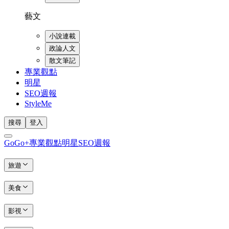
藝文
小說連載
政論人文
散文筆記
專業觀點
明星
SEO週報
StyleMe
搜尋
登入
GoGo+
專業觀點
明星
SEO週報
旅遊
美食
影視