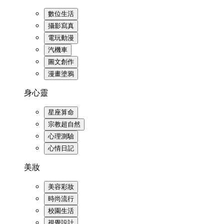
數位生活
攝影寫真
電玩動漫
汽機車
圖文創作
漫畫塗鴉
身心靈
星座算命
宗教超自然
心理測驗
心情日記
美妝
美容彩妝
時尚流行
校園生活
視覺設計