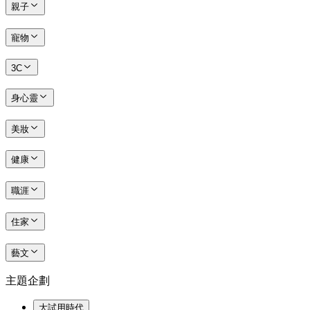
親子
寵物
3C
身心靈
美妝
健康
職涯
住家
藝文
主題企劃
大試用時代