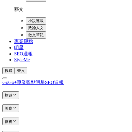
藝文
小說連載
政論人文
散文筆記
專業觀點
明星
SEO週報
StyleMe
搜尋
登入
GoGo+
專業觀點
明星
SEO週報
旅遊
美食
影視