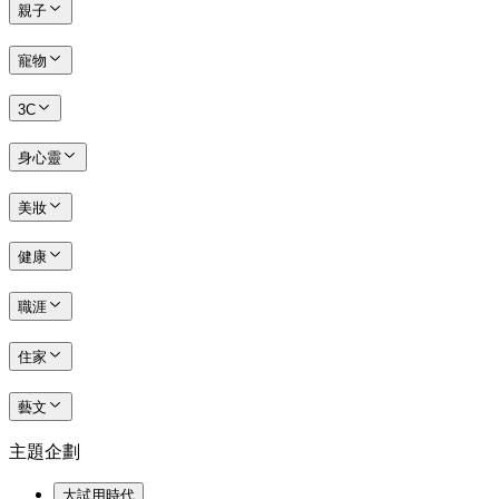
親子
寵物
3C
身心靈
美妝
健康
職涯
住家
藝文
主題企劃
大試用時代