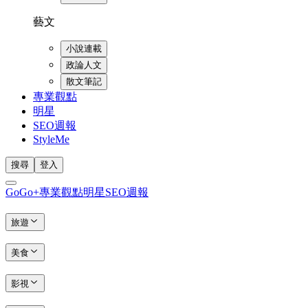
藝文
小說連載
政論人文
散文筆記
專業觀點
明星
SEO週報
StyleMe
搜尋
登入
GoGo+
專業觀點
明星
SEO週報
旅遊
美食
影視