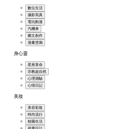
數位生活
攝影寫真
電玩動漫
汽機車
圖文創作
漫畫塗鴉
身心靈
星座算命
宗教超自然
心理測驗
心情日記
美妝
美容彩妝
時尚流行
校園生活
視覺設計