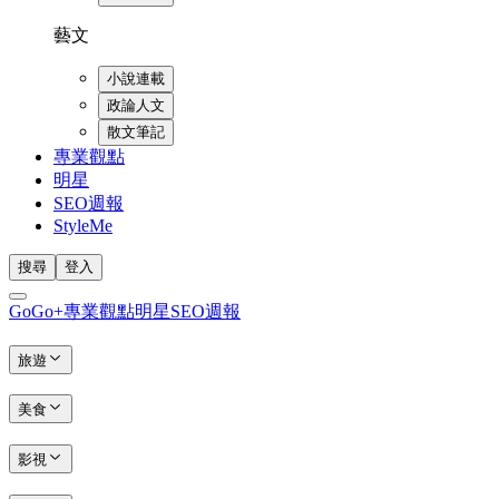
藝文
小說連載
政論人文
散文筆記
專業觀點
明星
SEO週報
StyleMe
搜尋
登入
GoGo+
專業觀點
明星
SEO週報
旅遊
美食
影視