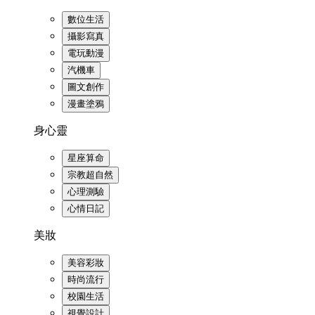
數位生活
攝影寫真
電玩動漫
汽機車
圖文創作
漫畫塗鴉
身心靈
星座算命
宗教超自然
心理測驗
心情日記
美妝
美容彩妝
時尚流行
校園生活
視覺設計