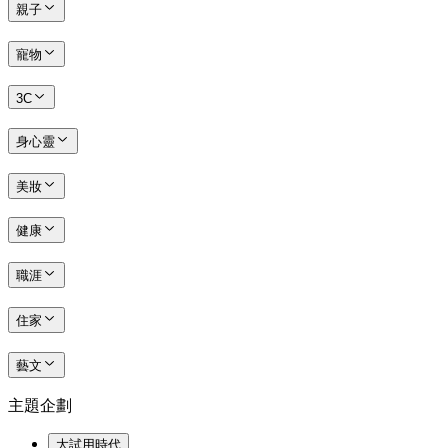
親子
寵物
3C
身心靈
美妝
健康
職涯
住家
藝文
主題企劃
大試用時代