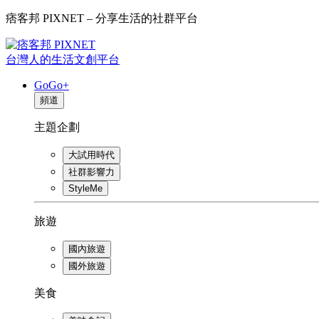
痞客邦 PIXNET – 分享生活的社群平台
台灣人的生活文創平台
GoGo+
頻道
主題企劃
大試用時代
社群影響力
StyleMe
旅遊
國內旅遊
國外旅遊
美食