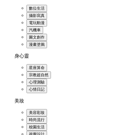
數位生活
攝影寫真
電玩動漫
汽機車
圖文創作
漫畫塗鴉
身心靈
星座算命
宗教超自然
心理測驗
心情日記
美妝
美容彩妝
時尚流行
校園生活
視覺設計