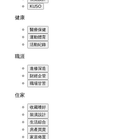
KUSO
健康
醫療保健
運動體育
活動紀錄
職涯
進修深造
財經企管
職場甘苦
住家
收藏嗜好
裝潢設計
生活綜合
房產買賣
家居佈置