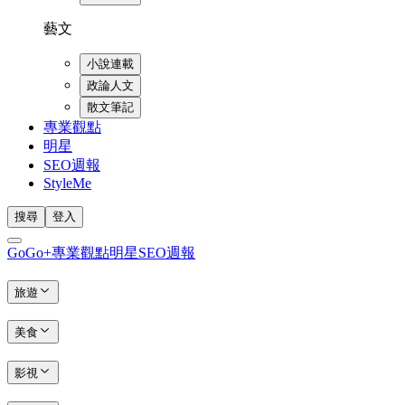
藝文
小說連載
政論人文
散文筆記
專業觀點
明星
SEO週報
StyleMe
搜尋
登入
GoGo+
專業觀點
明星
SEO週報
旅遊
美食
影視