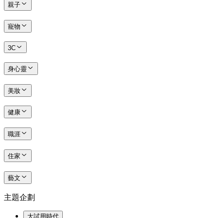
親子
寵物
3C
身心靈
美妝
健康
職涯
住家
藝文
主題企劃
大試用時代