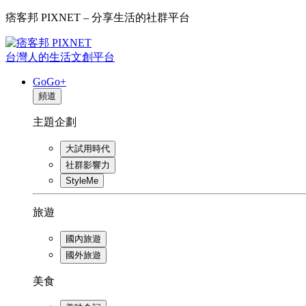
痞客邦 PIXNET – 分享生活的社群平台
台灣人的生活文創平台
GoGo+
頻道
主題企劃
大試用時代
社群影響力
StyleMe
旅遊
國內旅遊
國外旅遊
美食