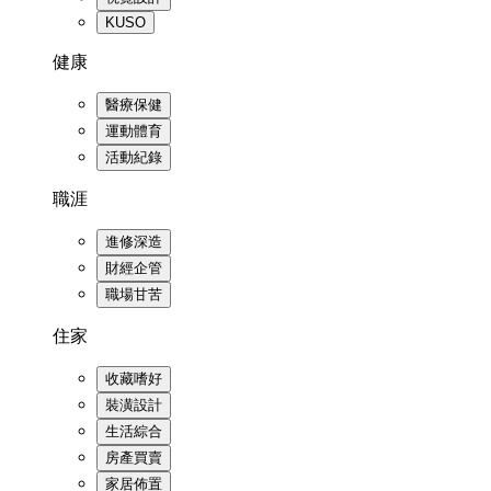
KUSO
健康
醫療保健
運動體育
活動紀錄
職涯
進修深造
財經企管
職場甘苦
住家
收藏嗜好
裝潢設計
生活綜合
房產買賣
家居佈置