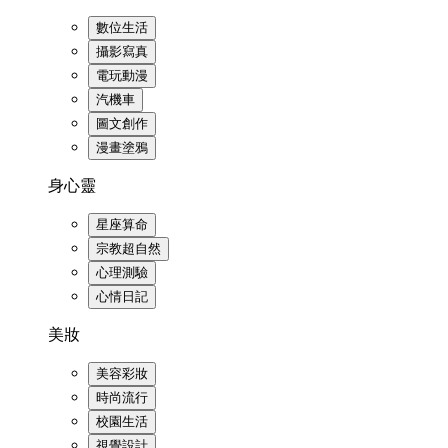
數位生活
攝影寫真
電玩動漫
汽機車
圖文創作
漫畫塗鴉
身心靈
星座算命
宗教超自然
心理測驗
心情日記
美妝
美容彩妝
時尚流行
校園生活
視覺設計