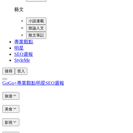
藝文
小說連載
政論人文
散文筆記
專業觀點
明星
SEO週報
StyleMe
搜尋
登入
GoGo+
專業觀點
明星
SEO週報
旅遊
美食
影視