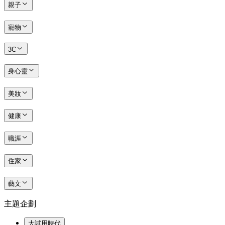
親子
寵物
3C
身心靈
美妝
健康
職涯
住家
藝文
主題企劃
大試用時代