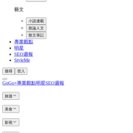
藝文
小說連載
政論人文
散文筆記
專業觀點
明星
SEO週報
StyleMe
搜尋
登入
GoGo+
專業觀點
明星
SEO週報
旅遊
美食
影視