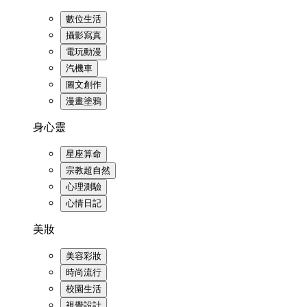
數位生活
攝影寫真
電玩動漫
汽機車
圖文創作
漫畫塗鴉
身心靈
星座算命
宗教超自然
心理測驗
心情日記
美妝
美容彩妝
時尚流行
校園生活
視覺設計