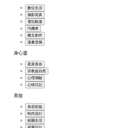
數位生活
攝影寫真
電玩動漫
汽機車
圖文創作
漫畫塗鴉
身心靈
星座算命
宗教超自然
心理測驗
心情日記
美妝
美容彩妝
時尚流行
校園生活
視覺設計