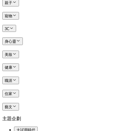
親子
寵物
3C
身心靈
美妝
健康
職涯
住家
藝文
主題企劃
大試用時代