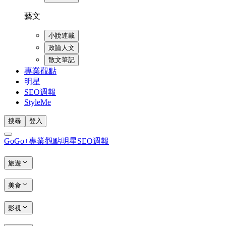
藝文
小說連載
政論人文
散文筆記
專業觀點
明星
SEO週報
StyleMe
搜尋
登入
GoGo+
專業觀點
明星
SEO週報
旅遊
美食
影視