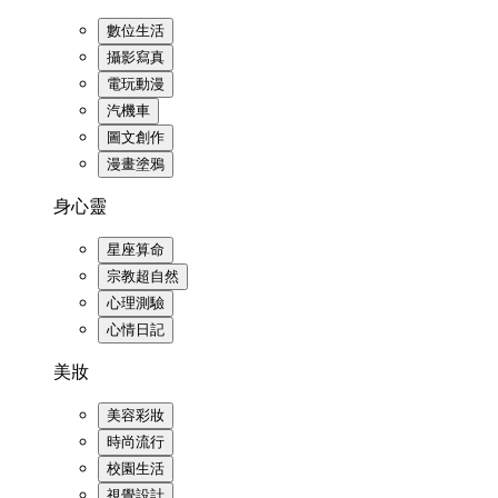
數位生活
攝影寫真
電玩動漫
汽機車
圖文創作
漫畫塗鴉
身心靈
星座算命
宗教超自然
心理測驗
心情日記
美妝
美容彩妝
時尚流行
校園生活
視覺設計