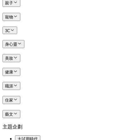
親子
寵物
3C
身心靈
美妝
健康
職涯
住家
藝文
主題企劃
大試用時代