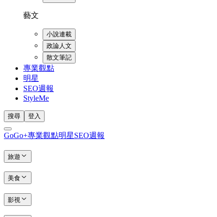
藝文
小說連載
政論人文
散文筆記
專業觀點
明星
SEO週報
StyleMe
搜尋
登入
GoGo+
專業觀點
明星
SEO週報
旅遊
美食
影視