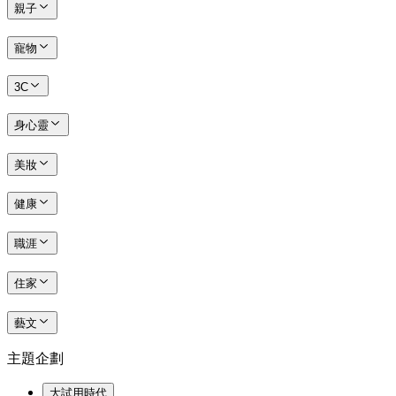
親子
寵物
3C
身心靈
美妝
健康
職涯
住家
藝文
主題企劃
大試用時代