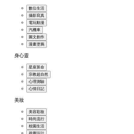
數位生活
攝影寫真
電玩動漫
汽機車
圖文創作
漫畫塗鴉
身心靈
星座算命
宗教超自然
心理測驗
心情日記
美妝
美容彩妝
時尚流行
校園生活
視覺設計