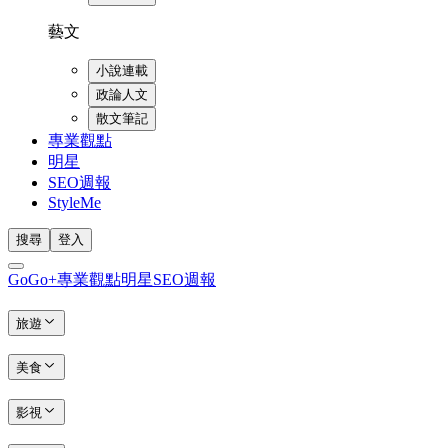
藝文
小說連載
政論人文
散文筆記
專業觀點
明星
SEO週報
StyleMe
搜尋
登入
GoGo+
專業觀點
明星
SEO週報
旅遊
美食
影視