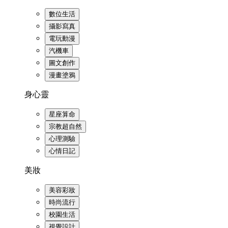
數位生活
攝影寫真
電玩動漫
汽機車
圖文創作
漫畫塗鴉
身心靈
星座算命
宗教超自然
心理測驗
心情日記
美妝
美容彩妝
時尚流行
校園生活
視覺設計