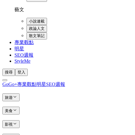
藝文
小說連載
政論人文
散文筆記
專業觀點
明星
SEO週報
StyleMe
搜尋
登入
GoGo+
專業觀點
明星
SEO週報
旅遊
美食
影視