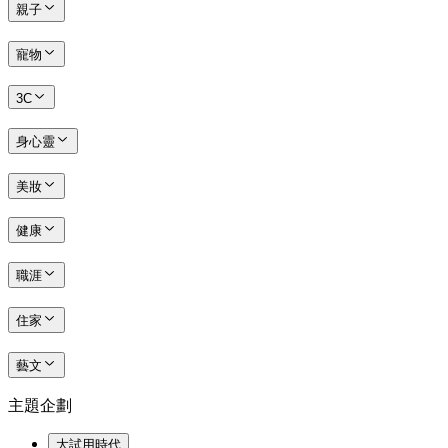
親子
寵物
3C
身心靈
美妝
健康
職涯
住家
藝文
主題企劃
大試用時代