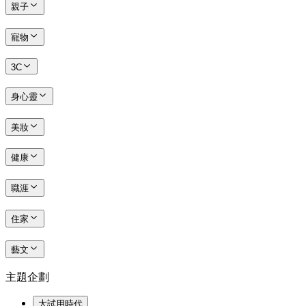
親子
寵物
3C
身心靈
美妝
健康
職涯
住家
藝文
主題企劃
大試用時代