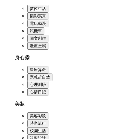
數位生活
攝影寫真
電玩動漫
汽機車
圖文創作
漫畫塗鴉
身心靈
星座算命
宗教超自然
心理測驗
心情日記
美妝
美容彩妝
時尚流行
校園生活
視覺設計