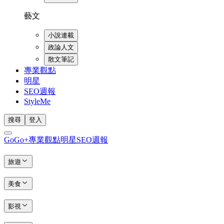
藝文
小說連載
政論人文
散文筆記
專業觀點
明星
SEO週報
StyleMe
搜尋
登入
GoGo+
專業觀點
明星
SEO週報
旅遊
美食
影視