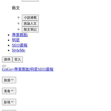
藝文
小說連載
政論人文
散文筆記
專業觀點
明星
SEO週報
StyleMe
搜尋
登入
GoGo+
專業觀點
明星
SEO週報
旅遊
美食
影視