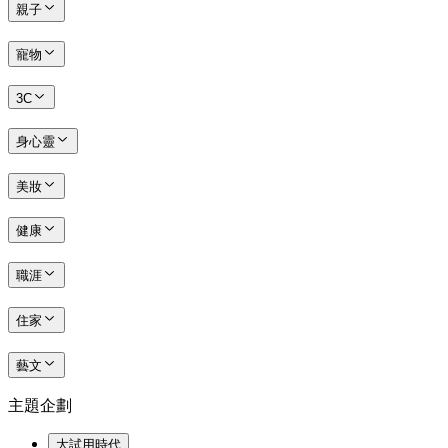
親子
寵物
3C
身心靈
美妝
健康
職涯
住家
藝文
主題企劃
大試用時代