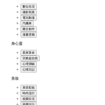
數位生活
攝影寫真
電玩動漫
汽機車
圖文創作
漫畫塗鴉
身心靈
星座算命
宗教超自然
心理測驗
心情日記
美妝
美容彩妝
時尚流行
校園生活
視覺設計