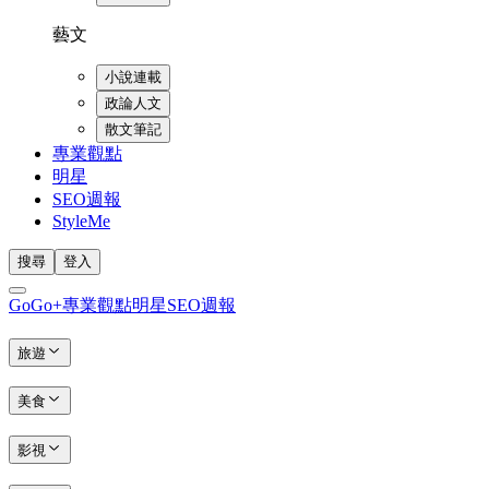
藝文
小說連載
政論人文
散文筆記
專業觀點
明星
SEO週報
StyleMe
搜尋
登入
GoGo+
專業觀點
明星
SEO週報
旅遊
美食
影視