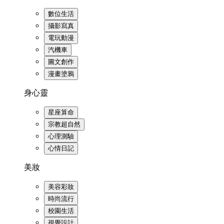
數位生活
攝影寫真
電玩動漫
汽機車
圖文創作
漫畫塗鴉
身心靈
星座算命
宗教超自然
心理測驗
心情日記
美妝
美容彩妝
時尚流行
校園生活
視覺設計