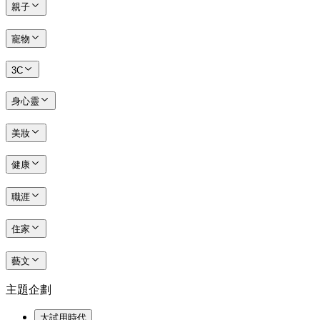
親子
寵物
3C
身心靈
美妝
健康
職涯
住家
藝文
主題企劃
大試用時代