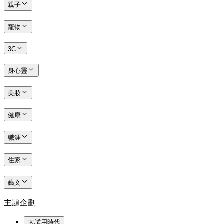
親子
寵物
3C
身心靈
美妝
健康
職涯
住家
藝文
主題企劃
大試用時代