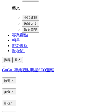
藝文
小說連載
政論人文
散文筆記
專業觀點
明星
SEO週報
StyleMe
搜尋
登入
GoGo+
專業觀點
明星
SEO週報
旅遊
美食
影視