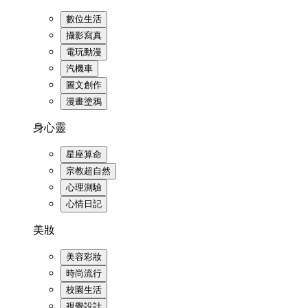
數位生活
攝影寫真
電玩動漫
汽機車
圖文創作
漫畫塗鴉
身心靈
星座算命
宗教超自然
心理測驗
心情日記
美妝
美容彩妝
時尚流行
校園生活
視覺設計