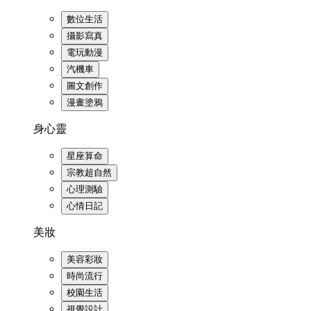
數位生活
攝影寫真
電玩動漫
汽機車
圖文創作
漫畫塗鴉
身心靈
星座算命
宗教超自然
心理測驗
心情日記
美妝
美容彩妝
時尚流行
校園生活
視覺設計