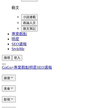
藝文
小說連載
政論人文
散文筆記
專業觀點
明星
SEO週報
StyleMe
搜尋
登入
GoGo+
專業觀點
明星
SEO週報
旅遊
美食
影視