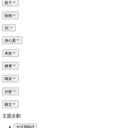
親子
寵物
3C
身心靈
美妝
健康
職涯
住家
藝文
主題企劃
大試用時代