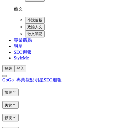
藝文
小說連載
政論人文
散文筆記
專業觀點
明星
SEO週報
StyleMe
搜尋
登入
GoGo+
專業觀點
明星
SEO週報
旅遊
美食
影視