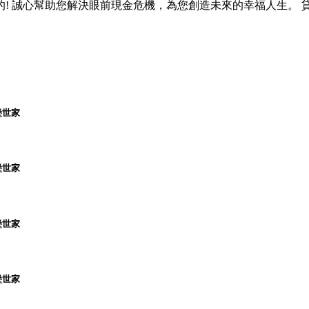
 誠心幫助您解決眼前現金危機，為您創造未來的幸福人生。 貸款,
堡世家
堡世家
堡世家
堡世家