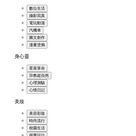
數位生活
攝影寫真
電玩動漫
汽機車
圖文創作
漫畫塗鴉
身心靈
星座算命
宗教超自然
心理測驗
心情日記
美妝
美容彩妝
時尚流行
校園生活
視覺設計