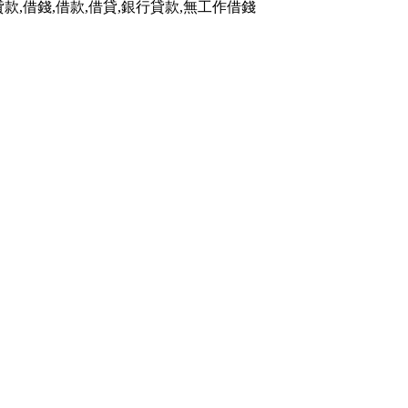
借錢,借款,借貸,銀行貸款,無工作借錢