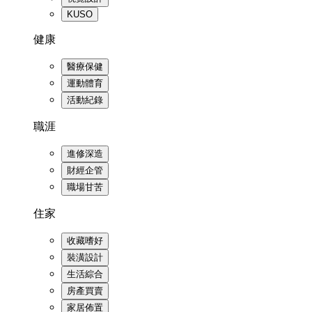
KUSO
健康
醫療保健
運動體育
活動紀錄
職涯
進修深造
財經企管
職場甘苦
住家
收藏嗜好
裝潢設計
生活綜合
房產買賣
家居佈置