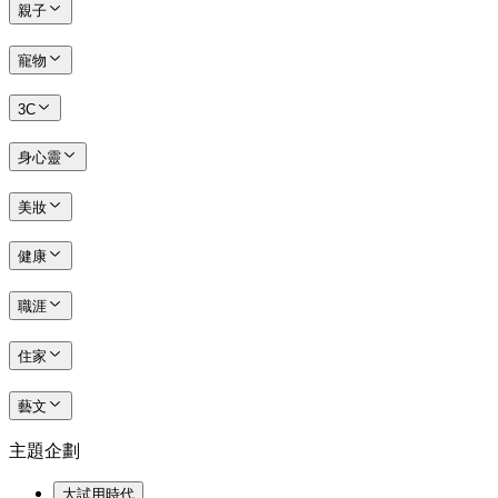
親子
寵物
3C
身心靈
美妝
健康
職涯
住家
藝文
主題企劃
大試用時代