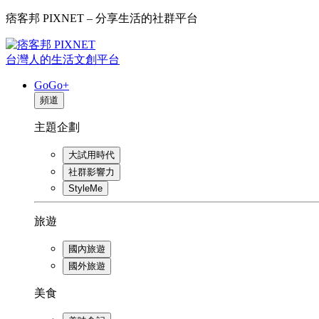
痞客邦 PIXNET – 分享生活的社群平台
台灣人的生活文創平台
GoGo+
頻道
主題企劃
大試用時代
社群影響力
StyleMe
旅遊
國內旅遊
國外旅遊
美食