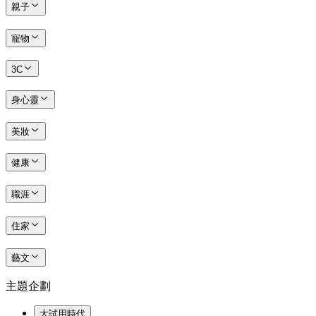
親子
寵物
3C
身心靈
美妝
健康
職涯
住家
藝文
主題企劃
大試用時代