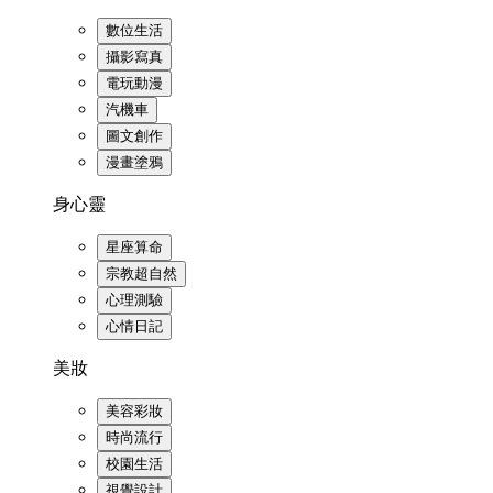
數位生活
攝影寫真
電玩動漫
汽機車
圖文創作
漫畫塗鴉
身心靈
星座算命
宗教超自然
心理測驗
心情日記
美妝
美容彩妝
時尚流行
校園生活
視覺設計