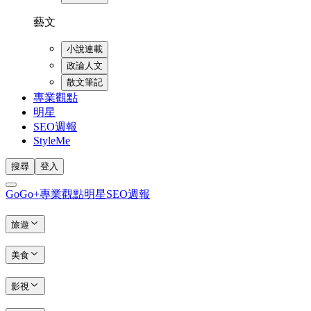
藝文
小說連載
政論人文
散文筆記
專業觀點
明星
SEO週報
StyleMe
搜尋
登入
GoGo+
專業觀點
明星
SEO週報
旅遊
美食
影視