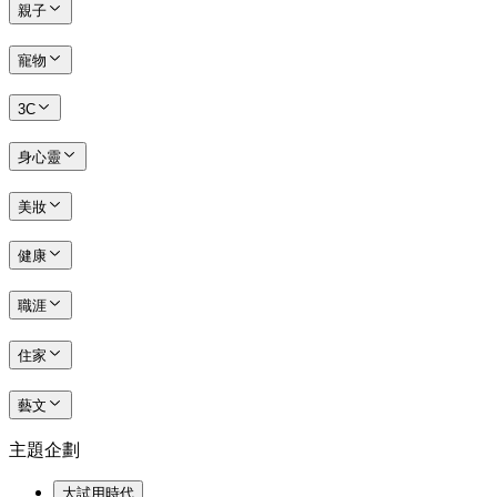
親子
寵物
3C
身心靈
美妝
健康
職涯
住家
藝文
主題企劃
大試用時代