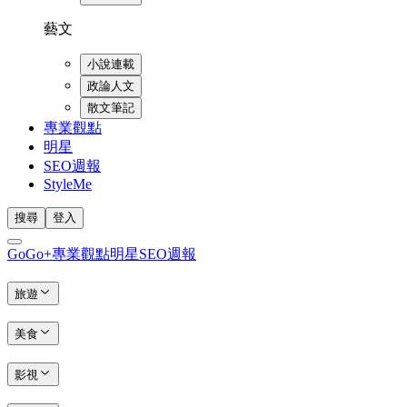
藝文
小說連載
政論人文
散文筆記
專業觀點
明星
SEO週報
StyleMe
搜尋
登入
GoGo+
專業觀點
明星
SEO週報
旅遊
美食
影視