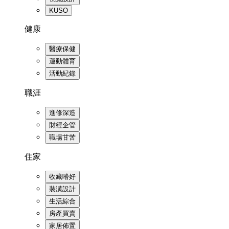
KUSO
健康
醫療保健
運動體育
活動紀錄
職涯
進修深造
財經企管
職場甘苦
住家
收藏嗜好
裝潢設計
生活綜合
房產買賣
家居佈置