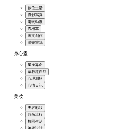
數位生活
攝影寫真
電玩動漫
汽機車
圖文創作
漫畫塗鴉
身心靈
星座算命
宗教超自然
心理測驗
心情日記
美妝
美容彩妝
時尚流行
校園生活
視覺設計