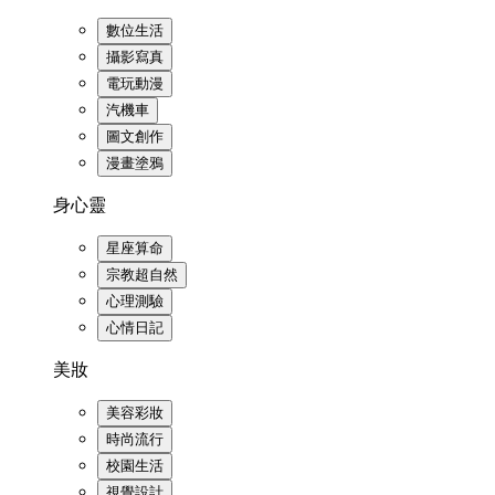
數位生活
攝影寫真
電玩動漫
汽機車
圖文創作
漫畫塗鴉
身心靈
星座算命
宗教超自然
心理測驗
心情日記
美妝
美容彩妝
時尚流行
校園生活
視覺設計