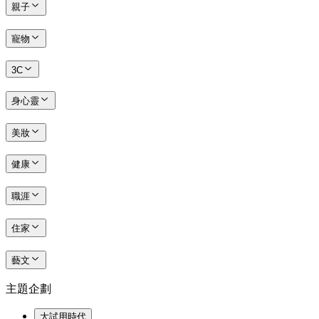
親子
寵物
3C
身心靈
美妝
健康
職涯
住家
藝文
主題企劃
大試用時代