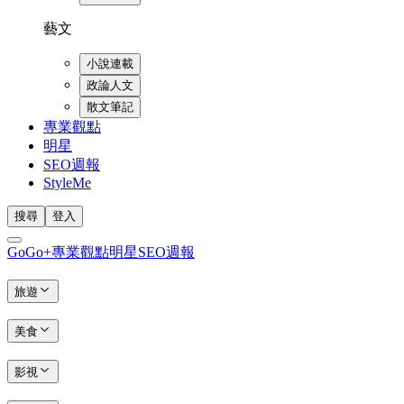
藝文
小說連載
政論人文
散文筆記
專業觀點
明星
SEO週報
StyleMe
搜尋
登入
GoGo+
專業觀點
明星
SEO週報
旅遊
美食
影視