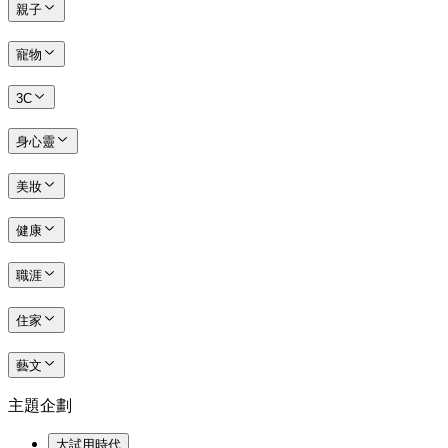
親子
寵物
3C
身心靈
美妝
健康
職涯
住家
藝文
主題企劃
大試用時代