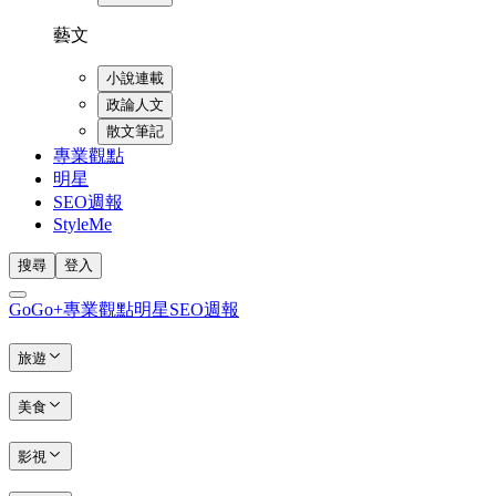
藝文
小說連載
政論人文
散文筆記
專業觀點
明星
SEO週報
StyleMe
搜尋
登入
GoGo+
專業觀點
明星
SEO週報
旅遊
美食
影視