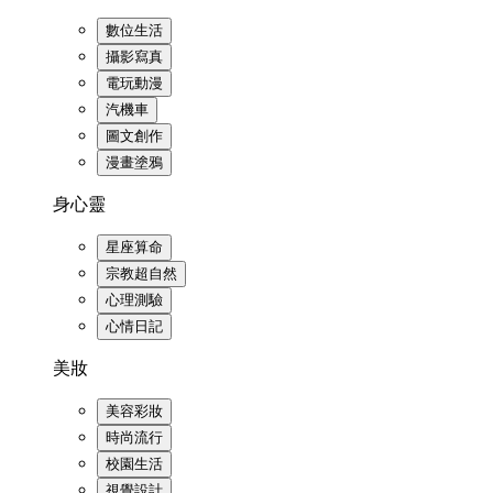
數位生活
攝影寫真
電玩動漫
汽機車
圖文創作
漫畫塗鴉
身心靈
星座算命
宗教超自然
心理測驗
心情日記
美妝
美容彩妝
時尚流行
校園生活
視覺設計