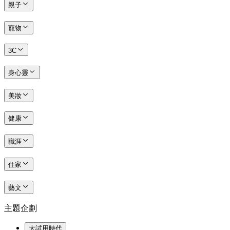
親子
寵物
3C
身心靈
美妝
健康
職涯
住家
藝文
主題企劃
大試用時代