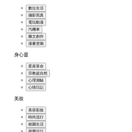
數位生活
攝影寫真
電玩動漫
汽機車
圖文創作
漫畫塗鴉
身心靈
星座算命
宗教超自然
心理測驗
心情日記
美妝
美容彩妝
時尚流行
校園生活
視覺設計