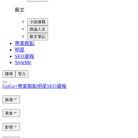
藝文
小說連載
政論人文
散文筆記
專業觀點
明星
SEO週報
StyleMe
搜尋
登入
GoGo+
專業觀點
明星
SEO週報
旅遊
美食
影視