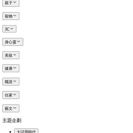
親子
寵物
3C
身心靈
美妝
健康
職涯
住家
藝文
主題企劃
大試用時代