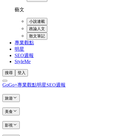
藝文
小說連載
政論人文
散文筆記
專業觀點
明星
SEO週報
StyleMe
搜尋
登入
GoGo+
專業觀點
明星
SEO週報
旅遊
美食
影視