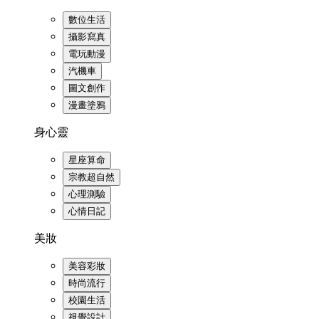
數位生活
攝影寫真
電玩動漫
汽機車
圖文創作
漫畫塗鴉
身心靈
星座算命
宗教超自然
心理測驗
心情日記
美妝
美容彩妝
時尚流行
校園生活
視覺設計