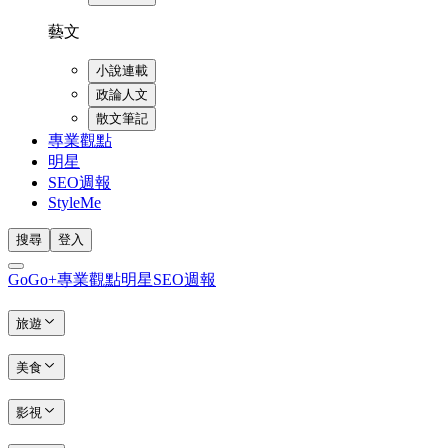
藝文
小說連載
政論人文
散文筆記
專業觀點
明星
SEO週報
StyleMe
搜尋
登入
GoGo+
專業觀點
明星
SEO週報
旅遊
美食
影視