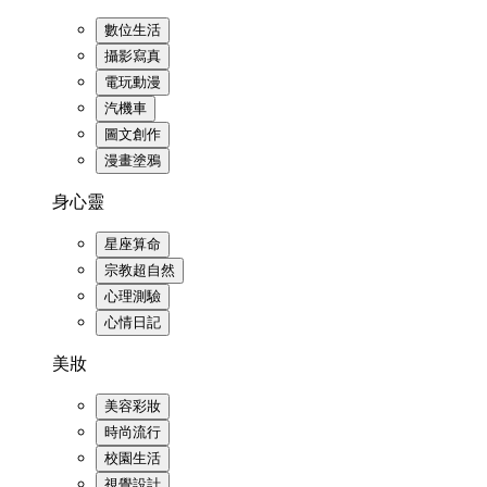
數位生活
攝影寫真
電玩動漫
汽機車
圖文創作
漫畫塗鴉
身心靈
星座算命
宗教超自然
心理測驗
心情日記
美妝
美容彩妝
時尚流行
校園生活
視覺設計