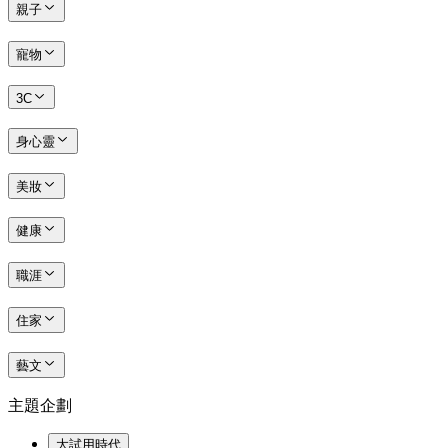
親子
寵物
3C
身心靈
美妝
健康
職涯
住家
藝文
主題企劃
大試用時代