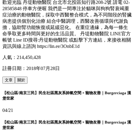
歡迎光臨 丹堤動物醫院 台北市北投區知行路208-2號 請電 02-
28585848 停車方便喔 我們是一間專注於貓咪與狗狗腎衰竭重
症治療的動物醫院，採取中西醫整合模式，為不同階段的腎臟
病患提供個別化治療 結合中醫調理，西醫改善循環與代謝負
擔，協助腎功能恢復或延緩惡化。 在重症邊緣，為每一條生
命爭取更多時間與更好的生活品質。 丹堤動物醫院 LINE官方
帳號 Line ID搜尋:丹堤動物醫院 或點擊下方連結，來接收相關
資訊與線上諮詢 https://lin.ee/3OnbE1d
人氣：
214,450,428
註冊日期：
2018年07月28日
文章
關於
【松山區/南京三民】民生社區黑灰系帥氣空間 × 寵物友善｜Burgerciaga 漢
堡世家
04/21
【松山區/南京三民】民生社區黑灰系帥氣空間 × 寵物友善｜Burgerciaga 漢
堡世家