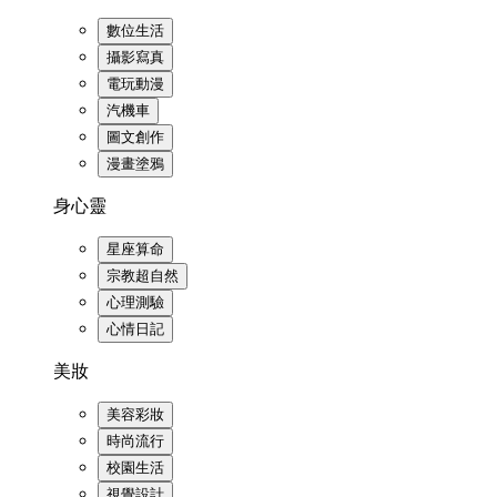
數位生活
攝影寫真
電玩動漫
汽機車
圖文創作
漫畫塗鴉
身心靈
星座算命
宗教超自然
心理測驗
心情日記
美妝
美容彩妝
時尚流行
校園生活
視覺設計