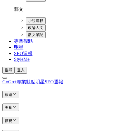
藝文
小說連載
政論人文
散文筆記
專業觀點
明星
SEO週報
StyleMe
搜尋
登入
GoGo+
專業觀點
明星
SEO週報
旅遊
美食
影視