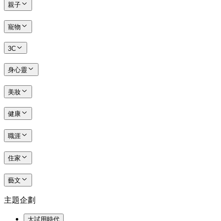
親子
寵物
3C
身心靈
美妝
健康
職涯
住家
藝文
主題企劃
大試用時代