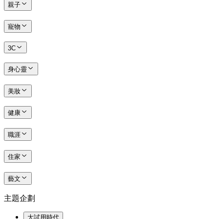
親子
寵物
3C
身心靈
美妝
健康
職涯
住家
藝文
主題企劃
大試用時代