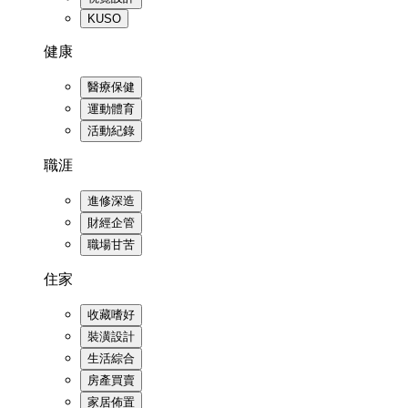
KUSO
健康
醫療保健
運動體育
活動紀錄
職涯
進修深造
財經企管
職場甘苦
住家
收藏嗜好
裝潢設計
生活綜合
房產買賣
家居佈置