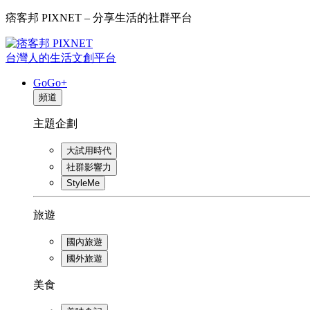
痞客邦 PIXNET – 分享生活的社群平台
台灣人的生活文創平台
GoGo+
頻道
主題企劃
大試用時代
社群影響力
StyleMe
旅遊
國內旅遊
國外旅遊
美食