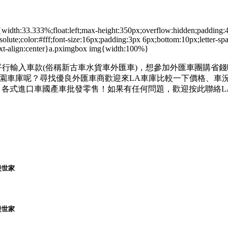
dth:33.333%;float:left;max-height:350px;overflow:hidden;padding:4
bsolute;color:#fff;font-size:16px;padding:3px 6px;bottom:10px;letter-sp
ext-align:center}a.pximgbox img{width:100%}
平行輸入車款(俗稱新古車水貨車外匯車)，想參加外匯車團購省
桃園車庫呢？尋找優良外匯車商歡迎來LA車庫比較一下價格、車
，各式進口車國產車批發零售！如果有任何問題，歡迎按此聯絡L
堡世家
堡世家