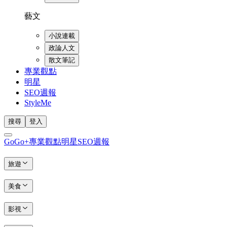
藝文
小說連載
政論人文
散文筆記
專業觀點
明星
SEO週報
StyleMe
搜尋
登入
GoGo+
專業觀點
明星
SEO週報
旅遊
美食
影視