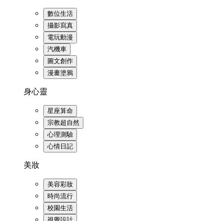
數位生活
攝影寫真
電玩動漫
汽機車
圖文創作
漫畫塗鴉
身心靈
星座算命
宗教超自然
心理測驗
心情日記
美妝
美容彩妝
時尚流行
校園生活
視覺設計