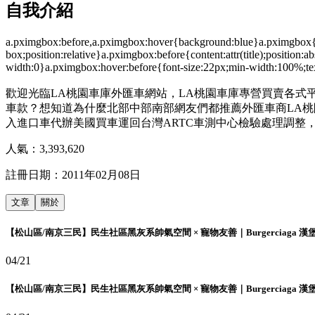
自我介紹
a.pximgbox:before,a.pximgbox:hover{background:blue}a.pximgbox{wi
box;position:relative}a.pximgbox:before{content:attr(title);position:a
width:0}a.pximgbox:hover:before{font-size:22px;min-width:100%;t
歡迎光臨LA桃園車庫外匯車網站，LA桃園車庫專營買賣各式
車款？想知道為什麼北部中部南部網友們都推薦外匯車商LA
入進口車代辦美國買車運回台灣ARTC車測中心檢驗處理調整
人氣：
3,393,620
註冊日期：
2011年02月08日
文章
關於
【松山區/南京三民】民生社區黑灰系帥氣空間 × 寵物友善｜Burgerciaga 漢
04/21
【松山區/南京三民】民生社區黑灰系帥氣空間 × 寵物友善｜Burgerciaga 漢