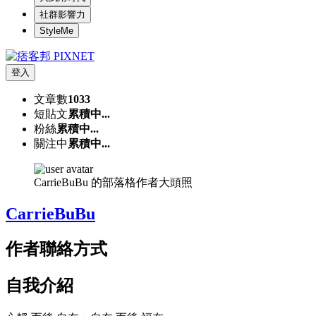
社群影響力
StyleMe
登入
文章數
1033
短貼文
累積中...
粉絲
累積中...
關注中
累積中...
CarrieBuBu 的部落格作者大頭照
CarrieBuBu
作者聯絡方式
自我介紹