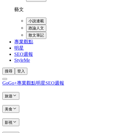
藝文
小說連載
政論人文
散文筆記
專業觀點
明星
SEO週報
StyleMe
搜尋
登入
GoGo+
專業觀點
明星
SEO週報
旅遊
美食
影視