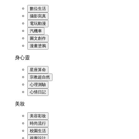
數位生活
攝影寫真
電玩動漫
汽機車
圖文創作
漫畫塗鴉
身心靈
星座算命
宗教超自然
心理測驗
心情日記
美妝
美容彩妝
時尚流行
校園生活
視覺設計