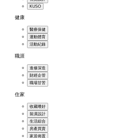
KUSO
健康
醫療保健
運動體育
活動紀錄
職涯
進修深造
財經企管
職場甘苦
住家
收藏嗜好
裝潢設計
生活綜合
房產買賣
家居佈置