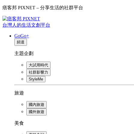
痞客邦 PIXNET – 分享生活的社群平台
台灣人的生活文創平台
GoGo+
頻道
主題企劃
大試用時代
社群影響力
StyleMe
旅遊
國內旅遊
國外旅遊
美食