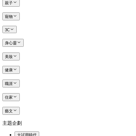
親子
寵物
3C
身心靈
美妝
健康
職涯
住家
藝文
主題企劃
大試用時代