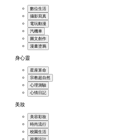
數位生活
攝影寫真
電玩動漫
汽機車
圖文創作
漫畫塗鴉
身心靈
星座算命
宗教超自然
心理測驗
心情日記
美妝
美容彩妝
時尚流行
校園生活
視覺設計