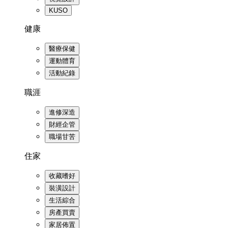
KUSO
健康
醫療保健
運動體育
活動紀錄
職涯
進修深造
財經企管
職場甘苦
住家
收藏嗜好
裝潢設計
生活綜合
房產買賣
家居佈置