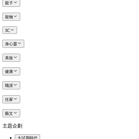
親子
寵物
3C
身心靈
美妝
健康
職涯
住家
藝文
主題企劃
大試用時代