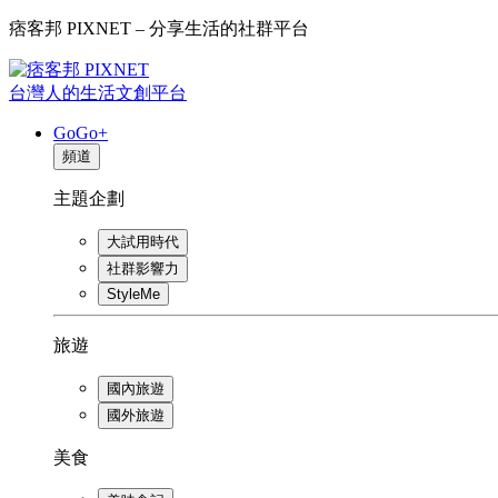
痞客邦 PIXNET – 分享生活的社群平台
台灣人的生活文創平台
GoGo+
頻道
主題企劃
大試用時代
社群影響力
StyleMe
旅遊
國內旅遊
國外旅遊
美食