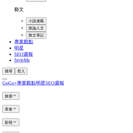
藝文
小說連載
政論人文
散文筆記
專業觀點
明星
SEO週報
StyleMe
搜尋
登入
GoGo+
專業觀點
明星
SEO週報
旅遊
美食
影視