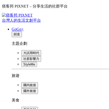
痞客邦 PIXNET – 分享生活的社群平台
台灣人的生活文創平台
GoGo+
頻道
主題企劃
大試用時代
社群影響力
StyleMe
旅遊
國內旅遊
國外旅遊
美食