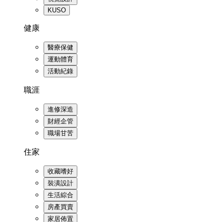
KUSO
健康
醫療保健
運動體育
活動紀錄
職涯
進修深造
財經企管
職場甘苦
住家
收藏嗜好
裝潢設計
生活綜合
房產買賣
家居佈置