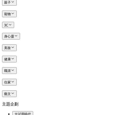
親子
寵物
3C
身心靈
美妝
健康
職涯
住家
藝文
主題企劃
大試用時代