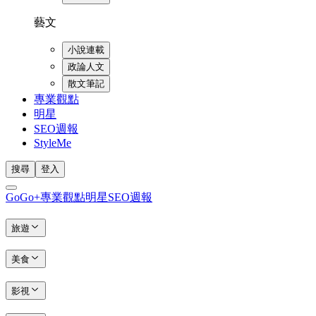
藝文
小說連載
政論人文
散文筆記
專業觀點
明星
SEO週報
StyleMe
搜尋
登入
GoGo+
專業觀點
明星
SEO週報
旅遊
美食
影視