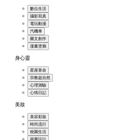
數位生活
攝影寫真
電玩動漫
汽機車
圖文創作
漫畫塗鴉
身心靈
星座算命
宗教超自然
心理測驗
心情日記
美妝
美容彩妝
時尚流行
校園生活
視覺設計