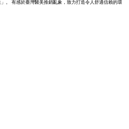
生」。 有感於臺灣醫美推銷亂象，致力打造令人舒適信賴的環