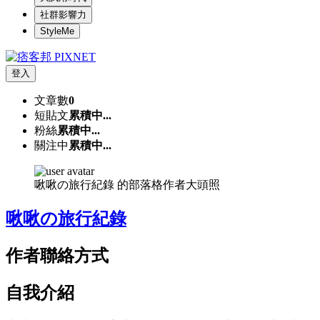
社群影響力
StyleMe
登入
文章數
0
短貼文
累積中...
粉絲
累積中...
關注中
累積中...
啾啾の旅行紀錄 的部落格作者大頭照
啾啾の旅行紀錄
作者聯絡方式
自我介紹