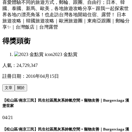
喜愛體驗不同的旅遊方式，郵輪、跟團、自由行；日本、韓
國、泰國、新馬、歐美，各地旅遊攻略分享~ 跟我一起探索世
界各地の漂亮角落！也走訪台灣各地開箱住宿、露營！ 日本
旅遊攻略｜韓國旅遊攻略｜歐洲旅遊團｜東南亞跟團｜郵輪分
享✨｜台灣飯店｜台灣露營
得獎頭銜
2023 金點賞
人氣：
24,729,347
註冊日期：
2016年04月15日
文章
關於
【松山區/南京三民】民生社區黑灰系帥氣空間 × 寵物友善｜Burgerciaga 漢
堡世家
04/21
【松山區/南京三民】民生社區黑灰系帥氣空間 × 寵物友善｜Burgerciaga 漢