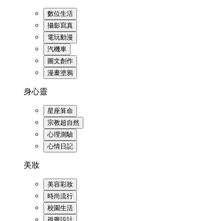
數位生活
攝影寫真
電玩動漫
汽機車
圖文創作
漫畫塗鴉
身心靈
星座算命
宗教超自然
心理測驗
心情日記
美妝
美容彩妝
時尚流行
校園生活
視覺設計