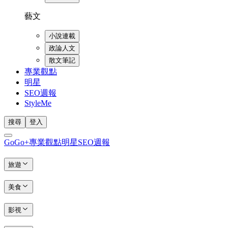
藝文
小說連載
政論人文
散文筆記
專業觀點
明星
SEO週報
StyleMe
搜尋
登入
GoGo+
專業觀點
明星
SEO週報
旅遊
美食
影視