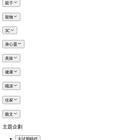
親子
寵物
3C
身心靈
美妝
健康
職涯
住家
藝文
主題企劃
大試用時代