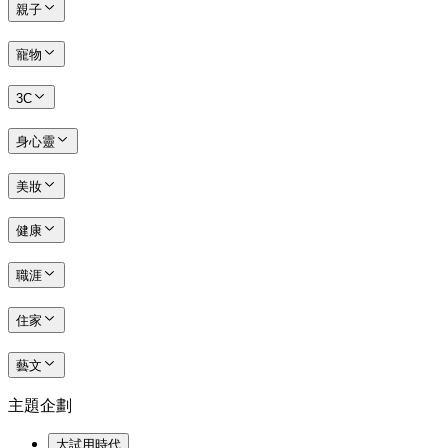
親子
寵物
3C
身心靈
美妝
健康
職涯
住家
藝文
主題企劃
大試用時代