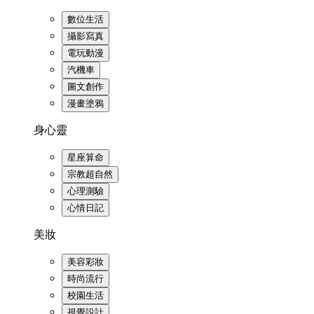
數位生活
攝影寫真
電玩動漫
汽機車
圖文創作
漫畫塗鴉
身心靈
星座算命
宗教超自然
心理測驗
心情日記
美妝
美容彩妝
時尚流行
校園生活
視覺設計