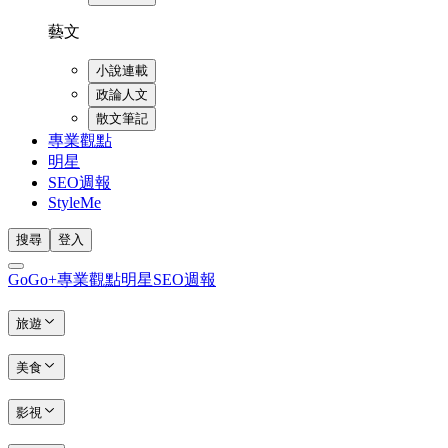
藝文
小說連載
政論人文
散文筆記
專業觀點
明星
SEO週報
StyleMe
搜尋
登入
GoGo+
專業觀點
明星
SEO週報
旅遊
美食
影視