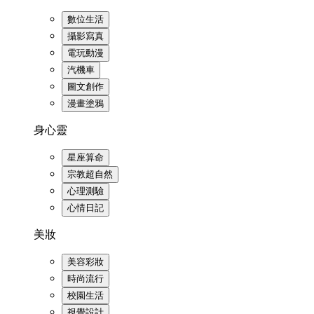
數位生活
攝影寫真
電玩動漫
汽機車
圖文創作
漫畫塗鴉
身心靈
星座算命
宗教超自然
心理測驗
心情日記
美妝
美容彩妝
時尚流行
校園生活
視覺設計