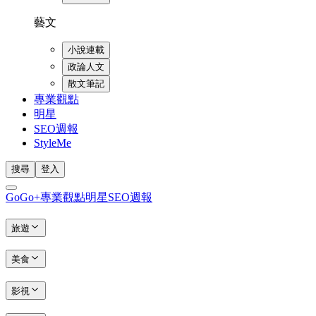
藝文
小說連載
政論人文
散文筆記
專業觀點
明星
SEO週報
StyleMe
搜尋
登入
GoGo+
專業觀點
明星
SEO週報
旅遊
美食
影視