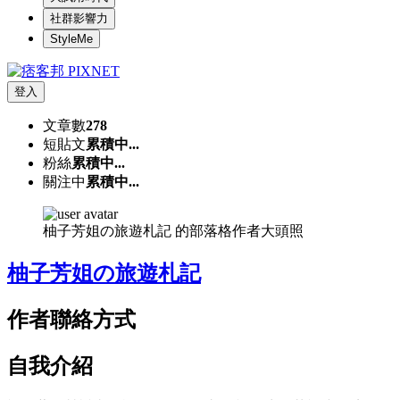
社群影響力
StyleMe
登入
文章數
278
短貼文
累積中...
粉絲
累積中...
關注中
累積中...
柚子芳姐の旅遊札記 的部落格作者大頭照
柚子芳姐の旅遊札記
作者聯絡方式
自我介紹