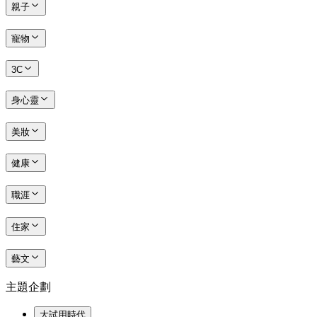
親子
寵物
3C
身心靈
美妝
健康
職涯
住家
藝文
主題企劃
大試用時代