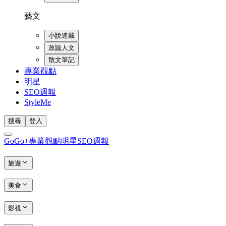
藝文
小說連載
政論人文
散文筆記
專業觀點
明星
SEO週報
StyleMe
搜尋
登入
GoGo+
專業觀點
明星
SEO週報
旅遊
美食
影視