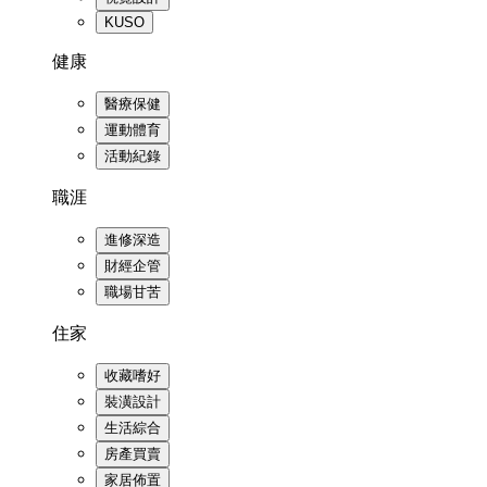
KUSO
健康
醫療保健
運動體育
活動紀錄
職涯
進修深造
財經企管
職場甘苦
住家
收藏嗜好
裝潢設計
生活綜合
房產買賣
家居佈置