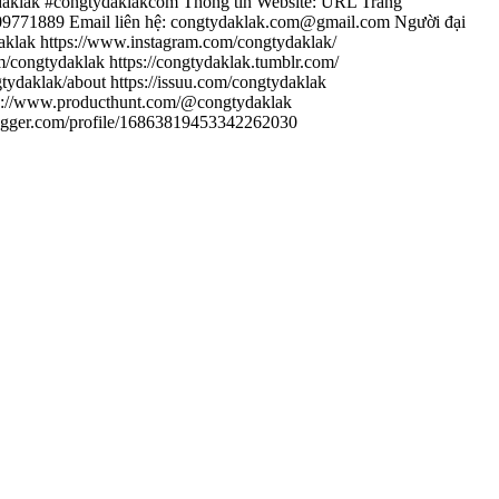
gtydaklak #congtydaklakcom Thông tin Website: URL Trang
09771889 Email liên hệ: congtydaklak.com@gmail.com Người đại
aklak https://www.instagram.com/congtydaklak/
om/congtydaklak https://congtydaklak.tumblr.com/
gtydaklak/about https://issuu.com/congtydaklak
ttps://www.producthunt.com/@congtydaklak
.blogger.com/profile/16863819453342262030