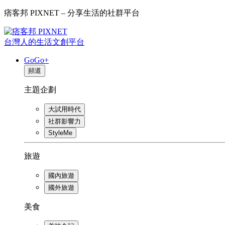
痞客邦 PIXNET – 分享生活的社群平台
台灣人的生活文創平台
GoGo+
頻道
主題企劃
大試用時代
社群影響力
StyleMe
旅遊
國內旅遊
國外旅遊
美食