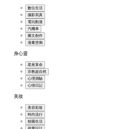
數位生活
攝影寫真
電玩動漫
汽機車
圖文創作
漫畫塗鴉
身心靈
星座算命
宗教超自然
心理測驗
心情日記
美妝
美容彩妝
時尚流行
校園生活
視覺設計