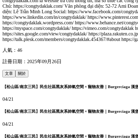
congtydaklak.com là website tra cứu thông tin, mã số thuế các công
Chủ: https://congtydaklak.com/ Văn phòng đại diện: 52-72 Ami Đo
diện: Lê Trần Minh Long Social: https://www.facebook.com/congtyd
https://www.linkedin.com/in/congtydaklak/ https://www.pinterest.com/
https://congtydaklak.wordpress.com/ https://www.behance.net/congtyd
https://myspace.com/congtydaklak/ https://vimeo.com/congtydaklak h
https://sites.google.com/view/congtydaklak/ https://plaza.rakuten.c
https://talk.plesk.com/members/congtydaklak.454367/#about https://
人氣：
46
註冊日期：
2025年09月26日
文章
關於
【松山區/南京三民】民生社區黑灰系帥氣空間 × 寵物友善｜Burgerciaga 漢
04/21
【松山區/南京三民】民生社區黑灰系帥氣空間 × 寵物友善｜Burgerciaga 漢
04/21
【松山區/南京三民】民生社區黑灰系帥氣空間 × 寵物友善｜Burgerciaga 漢