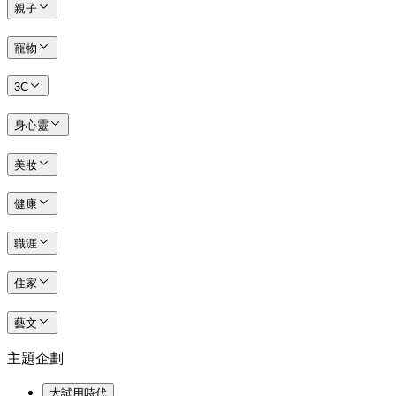
親子
寵物
3C
身心靈
美妝
健康
職涯
住家
藝文
主題企劃
大試用時代