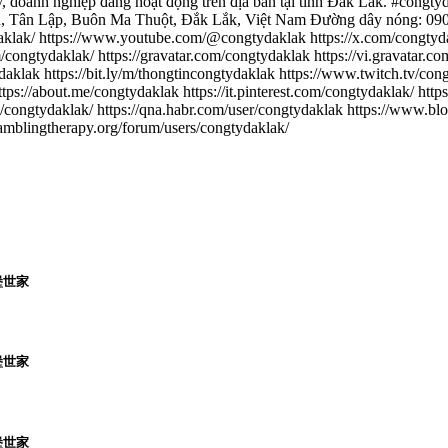
 ty, doanh nghiệp đang hoạt động trên địa bàn tại tỉnh Đắk Lắk. #con
an, Tân Lập, Buôn Ma Thuột, Đắk Lắk, Việt Nam Đường dây nóng: 09
aklak/ https://www.youtube.com/@congtydaklak https://x.com/congtyd
congtydaklak/ https://gravatar.com/congtydaklak https://vi.gravatar.c
aklak https://bit.ly/m/thongtincongtydaklak https://www.twitch.tv/con
ttps://about.me/congtydaklak https://it.pinterest.com/congtydaklak/ h
o.jp/congtydaklak/ https://qna.habr.com/user/congtydaklak https://www
gamblingtherapy.org/forum/users/congtydaklak/
堡世家
堡世家
堡世家