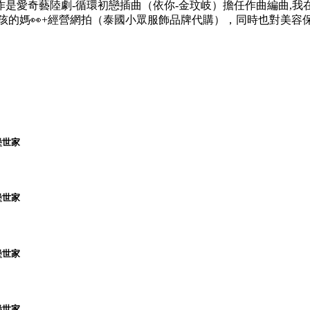
是愛奇藝陸劇-循環初戀插曲（依你-金玟岐）擔任作曲編曲,
孩的媽👀+經營網拍（泰國小眾服飾品牌代購），同時也對美容
堡世家
堡世家
堡世家
堡世家