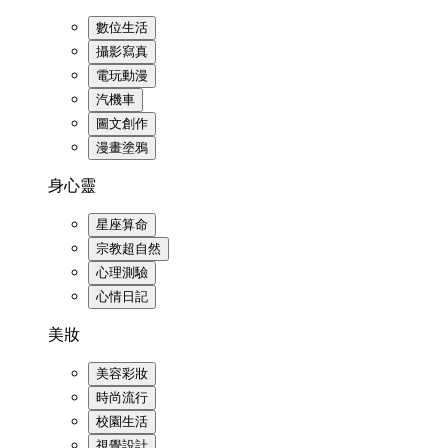
數位生活
攝影寫真
電玩動漫
汽機車
圖文創作
漫畫塗鴉
身心靈
星座算命
宗教超自然
心理測驗
心情日記
美妝
美容彩妝
時尚流行
校園生活
視覺設計