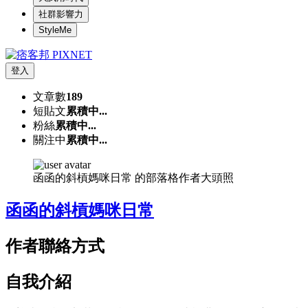
社群影響力
StyleMe
登入
文章數
189
短貼文
累積中...
粉絲
累積中...
關注中
累積中...
函函的斜槓媽咪日常 的部落格作者大頭照
函函的斜槓媽咪日常
作者聯絡方式
自我介紹