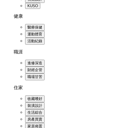
KUSO
健康
醫療保健
運動體育
活動紀錄
職涯
進修深造
財經企管
職場甘苦
住家
收藏嗜好
裝潢設計
生活綜合
房產買賣
家居佈置