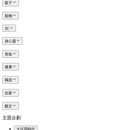
親子
寵物
3C
身心靈
美妝
健康
職涯
住家
藝文
主題企劃
大試用時代