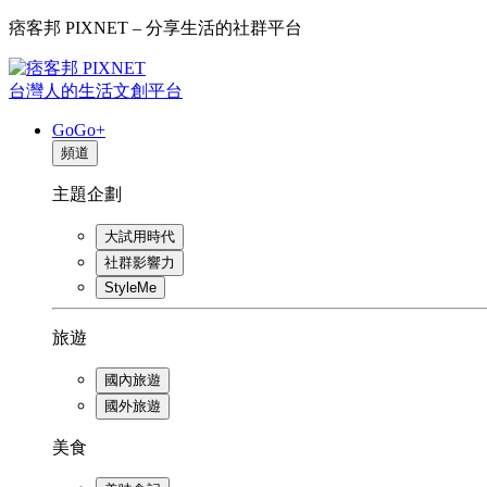
痞客邦 PIXNET – 分享生活的社群平台
台灣人的生活文創平台
GoGo+
頻道
主題企劃
大試用時代
社群影響力
StyleMe
旅遊
國內旅遊
國外旅遊
美食