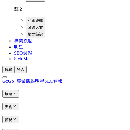
藝文
小說連載
政論人文
散文筆記
專業觀點
明星
SEO週報
StyleMe
搜尋
登入
GoGo+
專業觀點
明星
SEO週報
旅遊
美食
影視