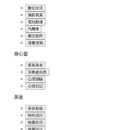
數位生活
攝影寫真
電玩動漫
汽機車
圖文創作
漫畫塗鴉
身心靈
星座算命
宗教超自然
心理測驗
心情日記
美妝
美容彩妝
時尚流行
校園生活
視覺設計