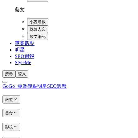
藝文
小說連載
政論人文
散文筆記
專業觀點
明星
SEO週報
StyleMe
搜尋
登入
GoGo+
專業觀點
明星
SEO週報
旅遊
美食
影視