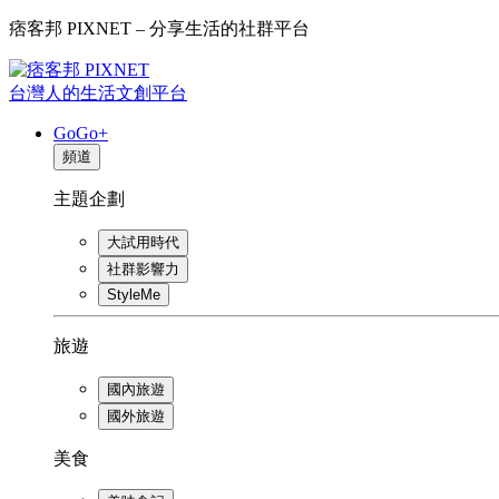
痞客邦 PIXNET – 分享生活的社群平台
台灣人的生活文創平台
GoGo+
頻道
主題企劃
大試用時代
社群影響力
StyleMe
旅遊
國內旅遊
國外旅遊
美食