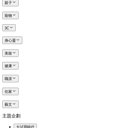
親子
寵物
3C
身心靈
美妝
健康
職涯
住家
藝文
主題企劃
大試用時代