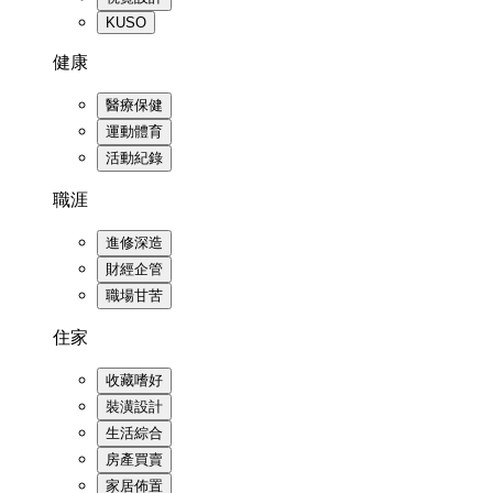
KUSO
健康
醫療保健
運動體育
活動紀錄
職涯
進修深造
財經企管
職場甘苦
住家
收藏嗜好
裝潢設計
生活綜合
房產買賣
家居佈置