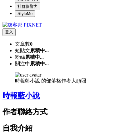
社群影響力
StyleMe
登入
文章數
0
短貼文
累積中...
粉絲
累積中...
關注中
累積中...
時報藍小說 的部落格作者大頭照
時報藍小說
作者聯絡方式
自我介紹