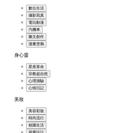
數位生活
攝影寫真
電玩動漫
汽機車
圖文創作
漫畫塗鴉
身心靈
星座算命
宗教超自然
心理測驗
心情日記
美妝
美容彩妝
時尚流行
校園生活
視覺設計