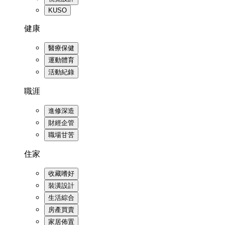
KUSO
健康
醫療保健
運動體育
活動紀錄
職涯
進修深造
財經企管
職場甘苦
住家
收藏嗜好
裝潢設計
生活綜合
房產買賣
家居佈置