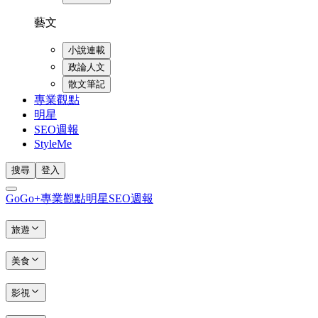
藝文
小說連載
政論人文
散文筆記
專業觀點
明星
SEO週報
StyleMe
搜尋
登入
GoGo+
專業觀點
明星
SEO週報
旅遊
美食
影視