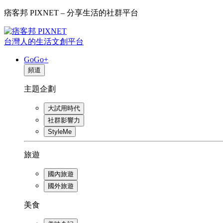
痞客邦 PIXNET – 分享生活的社群平台
台灣人的生活文創平台
GoGo+
頻道
主題企劃
大試用時代
社群影響力
StyleMe
旅遊
國內旅遊
國外旅遊
美食