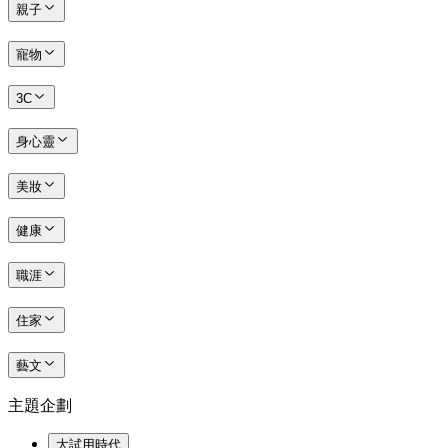
親子
寵物
3C
身心靈
美妝
健康
職涯
住家
藝文
主題企劃
大試用時代