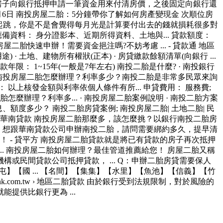
房子向銀行抵押申請一筆資金用來付清房價，之後固定向銀行還
6日 南投房屋二胎：5分鐘帶你了解如何房產變現金 次順位房
0年起跳，你是不是會覺得每月光是計算要付出去的錢就損耗很多對
備資料： 身分證影本、近期所得資料、土地與... 貸款額度：
房屋二胎快速申辦！需要資金挹注嗎?不妨考慮 ... - 貸款通 地區
途) · 土地、建物所有權狀(正本) · 房貸繳款餘額清單(向銀行 ...
限： 1~15年(一般是7年左右) ‎南投二胎是什麼? · ‎南投銀行
.. 南投房屋二胎怎麼辦理？利率多少？南投二胎是非常多民眾來詢
以上核發金額與利率依個人條件有所... 申貸費用： 服務費;
麼辦理？利率多... · ‎南投房屋二胎案例說明 · ‎南投二胎方案
利息、額度多少？ 南投二胎房貸案例; 南投房屋二胎| 土地二胎| 民
 華南貸款 南投房屋二胎那麼多，該怎麼挑？以銀行南投二胎房
.. 想跟華南貸款公司申辦南投二胎，請問需要綁約多久，提早清
 - 貸平方 南投房屋二胎貸款就是將已有貸款的房子再次抵押
. 南投房屋二胎如何辦理？最佳管道推薦給您！ 房屋二胎又稱
民間貸款公司抵押貸款， ... Q：申辦二胎房貸需要保人
國 ... 【名間】【集集】【水里】【魚池】​​​【信義】【竹
.com.tw › 地區二胎貸款 由於銀行受到法規限制，對於風險的
供比銀行更為 ...