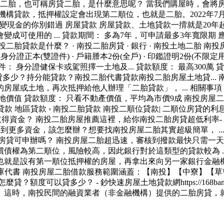
屋二胎，也可稱房貸二胎，是什麼意思呢？ 當我們購屋時，會將
構貸款，抵押權設定會出現第二順位，也就是二胎。2022年7月
動產變現金的你別錯過 房屋貸款 房屋貸款、土地貸款一揹就是2
可使用的 ... 貸款期間： 多為7年，可申請最多3年寬限期 應
胎貸款是什麼？ · ‎南投二胎房貸 · ‎銀行 · ‎南投土地二胎 南投
身分證正本(雙證件) · 戶籍謄本2份(全戶) · 印鑑證明2份(不限定用
件： 身分證健保卡或駕照擇一土地及... 貸款額度： 最高300萬 貸款年
屋土地貸多少？持分能貸款？南投二胎代書貸款南投二胎房屋土地貸.
或土地，再次抵押給他人辦理「二胎貸款」， ... 相關事項： 
土地價值 貸款額度： 只看不動產價值，平均為市價9成 ‎南投房屋二胎怎
持分貸款 地區貸款 › 南投二胎貸款 南投二順位貸款| 二順位房貸的
取得資金？ 南投二胎房屋推薦這裡，給你南投二胎房貸超低利率-
到更多資金，該怎麼辦？想要找南投房屋二胎其實超級簡單， .
房貸可申辦嗎？ 南投房屋二胎超迅速，審核到撥款最快只需一天！
權為第二順位，風險較高，因此銀行對於這類型的貸款較為 ..
就是設有第一順位抵押權的房屋，再拿出來向另一家銀行金融機構或
庫代書 南投房屋二胎借款服務範圍涵蓋：【南投】【中寮】【草屯】【
度可以貸多少？ - 鈔快速房屋土地貸款網https://168bank
這時，南投民間的融資業者（非金融機構）提供的二胎房貸，就能提