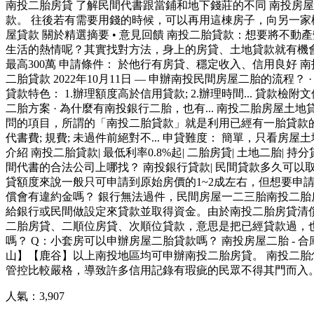
南投二胎房貸 了解民間代書跟當鋪和地下錢莊的不同 南投房
款。 往後若有需要用錢的時候，可以再用這棟房子，向另一家機
屋貸款 關於精選摘要 • 意見回饋 南投二胎貸款：想要將不
生活的熱情呢？其實找對方法，身上的房貸、土地貸款就有機會變成
最高300萬 申請條件： 於他行有房貸、穩定收入、信用良好 ‎南投二
二胎貸款 2022年10月11日 — 申辦南投民間房屋二胎的流程？ · 
貸款特色： 1.辦理額度高於信用貸款; 2.辦理時間... 貸款檢附文
二胎方案 · ‎為什麼有南投銀行二胎，也有... 南投二胎房
問的項目，所謂的「南投二胎貸款」就是利用已經有一胎貸款的房屋
代書費; 規費; 未過件前絕對不... 申貸難度： 簡單，只看房屋
介紹 南投二胎貸款| 最低利率0.8%起| 二胎房貸| 土地二胎| 
間代書的合法公司上哪找？ 南投銀行貸款| 民間貸款多久可以
貸額度來說一般只可申請到原始房價的1~2成左右，但想要申請
償會有違約金嗎？ 銀行無法過件，民間房屋一二三胎南投二胎
給銀行或民間做設定來貸款並取得資金。由於南投二胎房貸清償債
二胎房貸、二順位房貸、次順位貸款，意思是把已經貸款過，也
嗎？ Q：小套房可以申辦房屋二胎貸款嗎？ 南投房屋二胎 - 合
山】【鹿谷】以上南投地區均可申辦南投二胎房貸。 南投二胎怎麼貸？額
管控比較嚴格，導致許多信用記錄有瑕疵的民眾不得其門而入。
人氣：
3,907