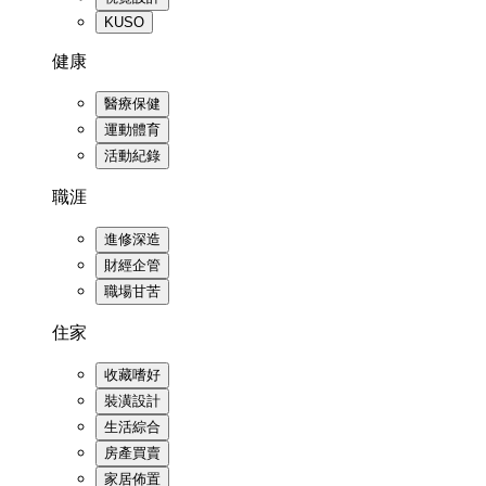
KUSO
健康
醫療保健
運動體育
活動紀錄
職涯
進修深造
財經企管
職場甘苦
住家
收藏嗜好
裝潢設計
生活綜合
房產買賣
家居佈置