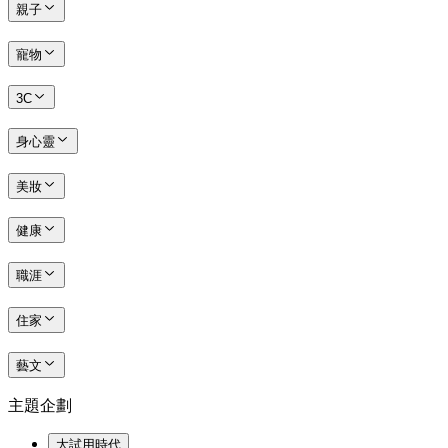
親子
寵物
3C
身心靈
美妝
健康
職涯
住家
藝文
主題企劃
大試用時代