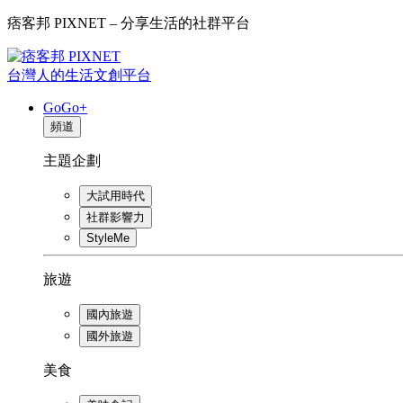
痞客邦 PIXNET – 分享生活的社群平台
台灣人的生活文創平台
GoGo+
頻道
主題企劃
大試用時代
社群影響力
StyleMe
旅遊
國內旅遊
國外旅遊
美食