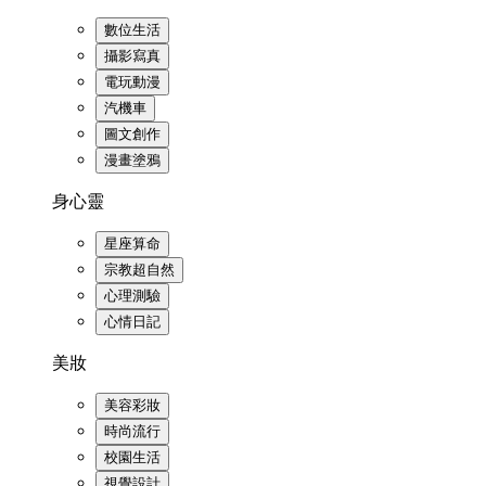
數位生活
攝影寫真
電玩動漫
汽機車
圖文創作
漫畫塗鴉
身心靈
星座算命
宗教超自然
心理測驗
心情日記
美妝
美容彩妝
時尚流行
校園生活
視覺設計