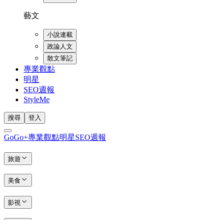
藝文
小說連載
政論人文
散文筆記
專業觀點
明星
SEO週報
StyleMe
搜尋
登入
GoGo+
專業觀點
明星
SEO週報
旅遊
美食
影視