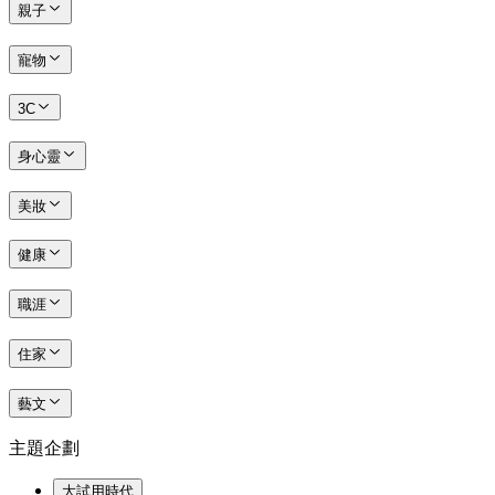
親子
寵物
3C
身心靈
美妝
健康
職涯
住家
藝文
主題企劃
大試用時代