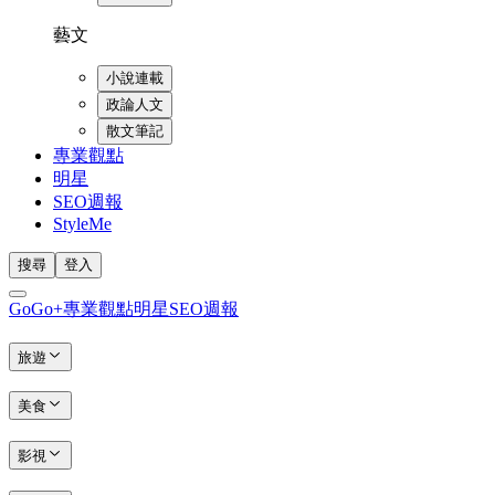
藝文
小說連載
政論人文
散文筆記
專業觀點
明星
SEO週報
StyleMe
搜尋
登入
GoGo+
專業觀點
明星
SEO週報
旅遊
美食
影視