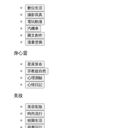
數位生活
攝影寫真
電玩動漫
汽機車
圖文創作
漫畫塗鴉
身心靈
星座算命
宗教超自然
心理測驗
心情日記
美妝
美容彩妝
時尚流行
校園生活
視覺設計