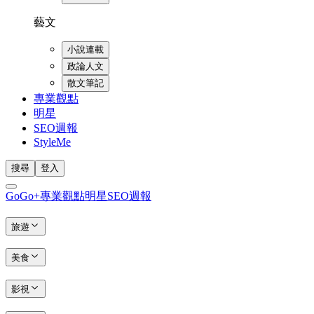
藝文
小說連載
政論人文
散文筆記
專業觀點
明星
SEO週報
StyleMe
搜尋
登入
GoGo+
專業觀點
明星
SEO週報
旅遊
美食
影視