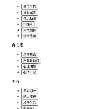
數位生活
攝影寫真
電玩動漫
汽機車
圖文創作
漫畫塗鴉
身心靈
星座算命
宗教超自然
心理測驗
心情日記
美妝
美容彩妝
時尚流行
校園生活
視覺設計