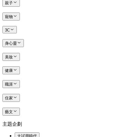
親子
寵物
3C
身心靈
美妝
健康
職涯
住家
藝文
主題企劃
大試用時代