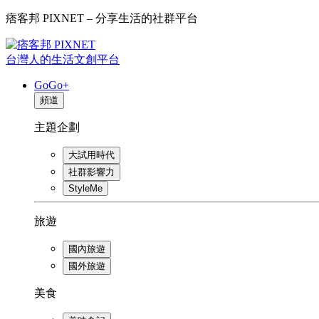
痞客邦 PIXNET – 分享生活的社群平台
台灣人的生活文創平台
GoGo+
頻道
主題企劃
大試用時代
社群影響力
StyleMe
旅遊
國內旅遊
國外旅遊
美食