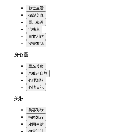
數位生活
攝影寫真
電玩動漫
汽機車
圖文創作
漫畫塗鴉
身心靈
星座算命
宗教超自然
心理測驗
心情日記
美妝
美容彩妝
時尚流行
校園生活
視覺設計