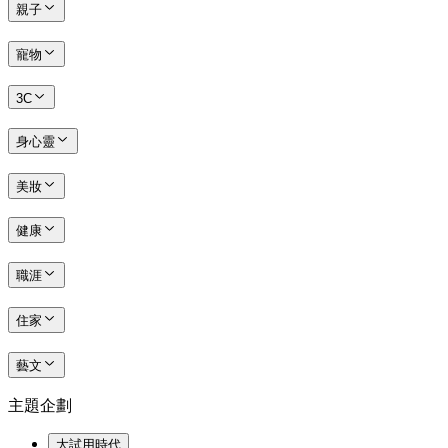
親子
寵物
3C
身心靈
美妝
健康
職涯
住家
藝文
主題企劃
大試用時代