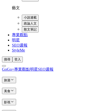
藝文
小說連載
政論人文
散文筆記
專業觀點
明星
SEO週報
StyleMe
搜尋
登入
GoGo+
專業觀點
明星
SEO週報
旅遊
美食
影視