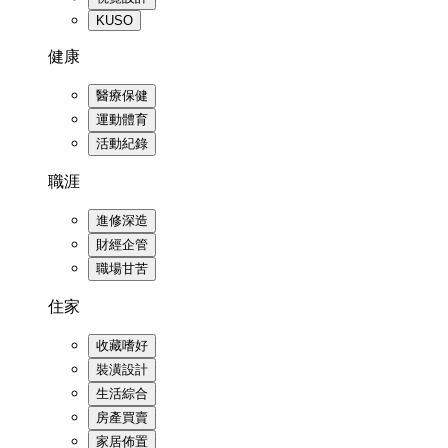
KUSO
健康
醫療保健
運動體育
活動紀錄
職涯
進修深造
財經企管
職場甘苦
住家
收藏嗜好
裝潢設計
生活綜合
房產買賣
家居佈置