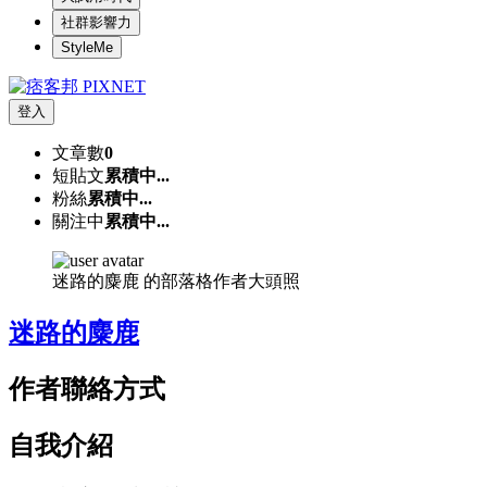
社群影響力
StyleMe
登入
文章數
0
短貼文
累積中...
粉絲
累積中...
關注中
累積中...
迷路的麋鹿 的部落格作者大頭照
迷路的麋鹿
作者聯絡方式
自我介紹