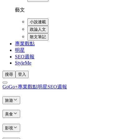
藝文
小說連載
政論人文
散文筆記
專業觀點
明星
SEO週報
StyleMe
搜尋
登入
GoGo+
專業觀點
明星
SEO週報
旅遊
美食
影視