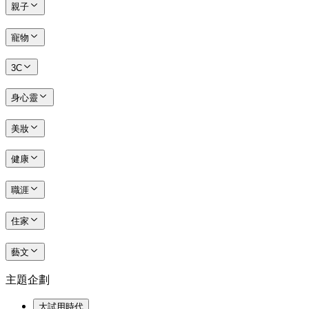
親子
寵物
3C
身心靈
美妝
健康
職涯
住家
藝文
主題企劃
大試用時代