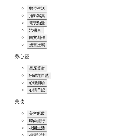
數位生活
攝影寫真
電玩動漫
汽機車
圖文創作
漫畫塗鴉
身心靈
星座算命
宗教超自然
心理測驗
心情日記
美妝
美容彩妝
時尚流行
校園生活
視覺設計