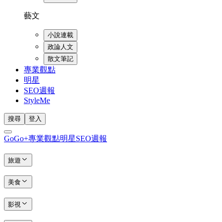
藝文
小說連載
政論人文
散文筆記
專業觀點
明星
SEO週報
StyleMe
搜尋
登入
GoGo+
專業觀點
明星
SEO週報
旅遊
美食
影視