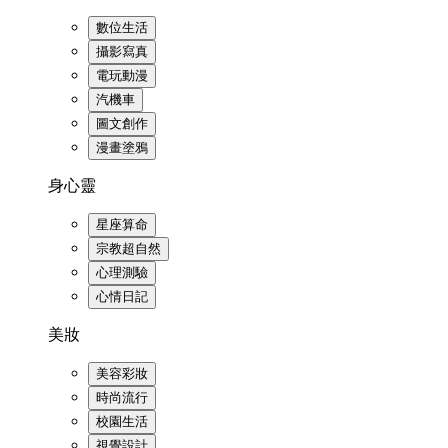
數位生活
攝影寫真
電玩動漫
汽機車
圖文創作
漫畫塗鴉
身心靈
星座算命
宗教超自然
心理測驗
心情日記
美妝
美容彩妝
時尚流行
校園生活
視覺設計