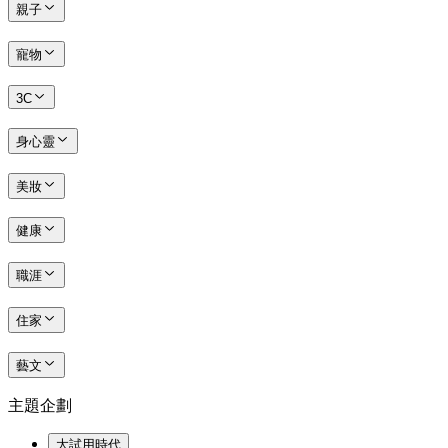
親子
寵物
3C
身心靈
美妝
健康
職涯
住家
藝文
主題企劃
大試用時代