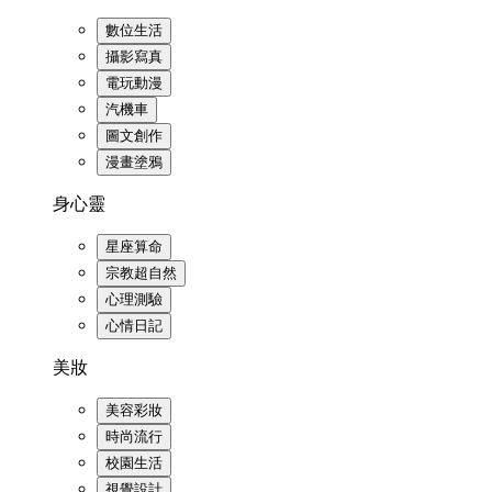
數位生活
攝影寫真
電玩動漫
汽機車
圖文創作
漫畫塗鴉
身心靈
星座算命
宗教超自然
心理測驗
心情日記
美妝
美容彩妝
時尚流行
校園生活
視覺設計