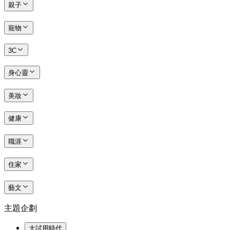
親子
寵物
3C
身心靈
美妝
健康
職涯
住家
藝文
主題企劃
大試用時代