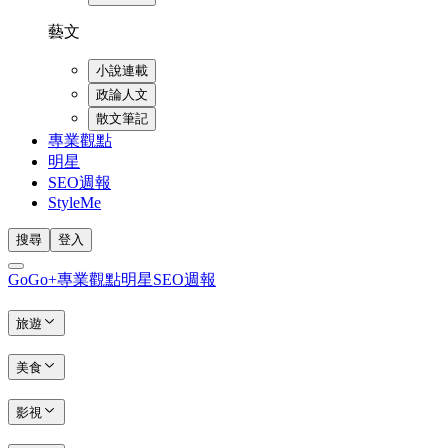
藝文
小說連載
政論人文
散文筆記
專業觀點
明星
SEO週報
StyleMe
搜尋
登入
GoGo+
專業觀點
明星
SEO週報
旅遊
美食
影視