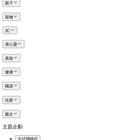
親子
寵物
3C
身心靈
美妝
健康
職涯
住家
藝文
主題企劃
大試用時代