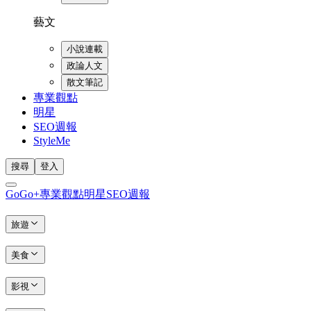
藝文
小說連載
政論人文
散文筆記
專業觀點
明星
SEO週報
StyleMe
搜尋
登入
GoGo+
專業觀點
明星
SEO週報
旅遊
美食
影視