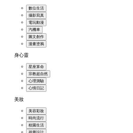
數位生活
攝影寫真
電玩動漫
汽機車
圖文創作
漫畫塗鴉
身心靈
星座算命
宗教超自然
心理測驗
心情日記
美妝
美容彩妝
時尚流行
校園生活
視覺設計