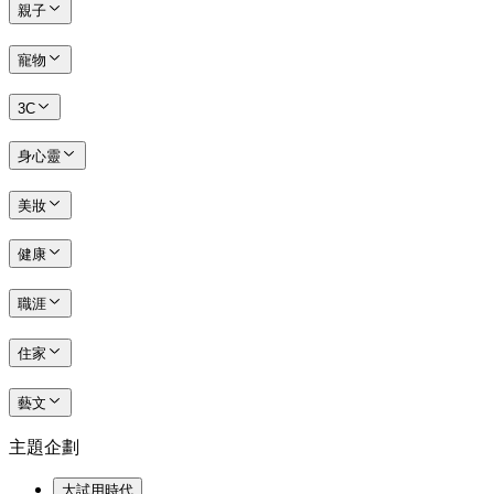
親子
寵物
3C
身心靈
美妝
健康
職涯
住家
藝文
主題企劃
大試用時代