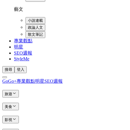
藝文
小說連載
政論人文
散文筆記
專業觀點
明星
SEO週報
StyleMe
搜尋
登入
GoGo+
專業觀點
明星
SEO週報
旅遊
美食
影視