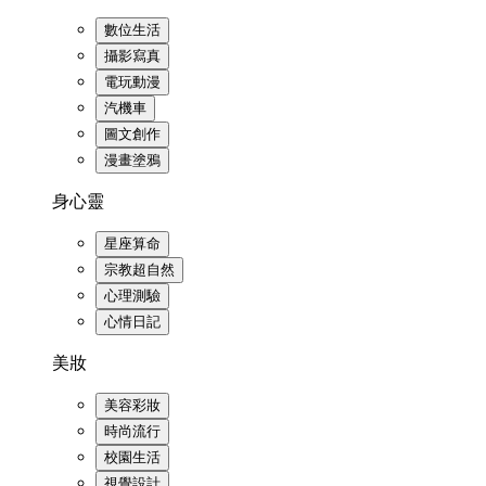
數位生活
攝影寫真
電玩動漫
汽機車
圖文創作
漫畫塗鴉
身心靈
星座算命
宗教超自然
心理測驗
心情日記
美妝
美容彩妝
時尚流行
校園生活
視覺設計