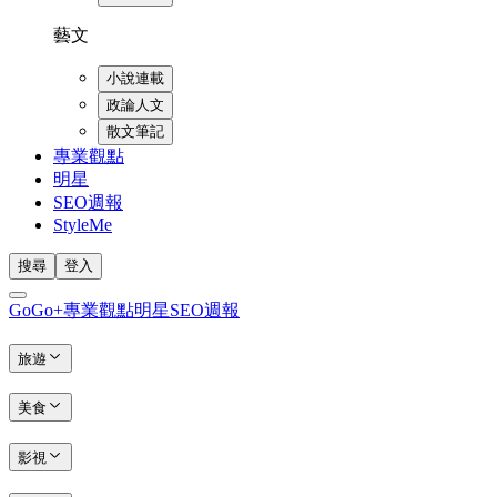
藝文
小說連載
政論人文
散文筆記
專業觀點
明星
SEO週報
StyleMe
搜尋
登入
GoGo+
專業觀點
明星
SEO週報
旅遊
美食
影視