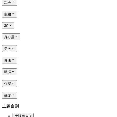
親子
寵物
3C
身心靈
美妝
健康
職涯
住家
藝文
主題企劃
大試用時代