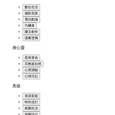
數位生活
攝影寫真
電玩動漫
汽機車
圖文創作
漫畫塗鴉
身心靈
星座算命
宗教超自然
心理測驗
心情日記
美妝
美容彩妝
時尚流行
校園生活
視覺設計