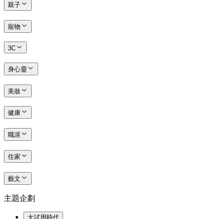
親子
寵物
3C
身心靈
美妝
健康
職涯
住家
藝文
主題企劃
大試用時代