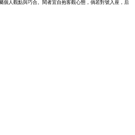
屬個人觀點與巧合。閱者宜自抱客觀心態，倘若對號入座，后