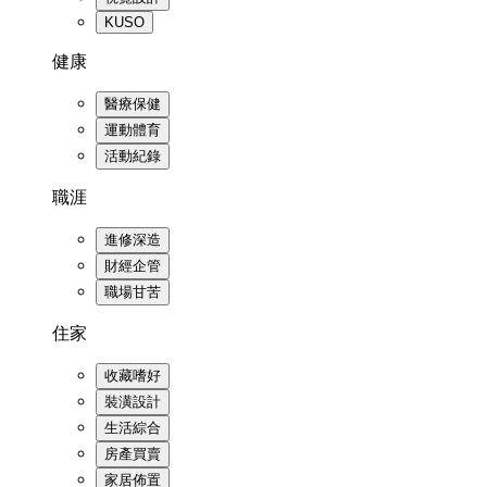
KUSO
健康
醫療保健
運動體育
活動紀錄
職涯
進修深造
財經企管
職場甘苦
住家
收藏嗜好
裝潢設計
生活綜合
房產買賣
家居佈置