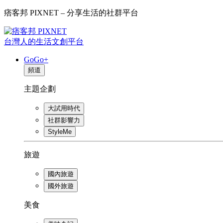
痞客邦 PIXNET – 分享生活的社群平台
台灣人的生活文創平台
GoGo+
頻道
主題企劃
大試用時代
社群影響力
StyleMe
旅遊
國內旅遊
國外旅遊
美食