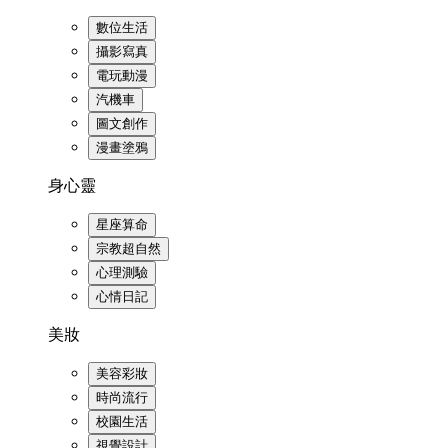
數位生活
攝影寫真
電玩動漫
汽機車
圖文創作
漫畫塗鴉
身心靈
星座算命
宗教超自然
心理測驗
心情日記
美妝
美容彩妝
時尚流行
校園生活
視覺設計