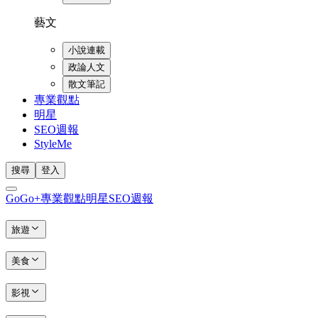
藝文
小說連載
政論人文
散文筆記
專業觀點
明星
SEO週報
StyleMe
搜尋
登入
GoGo+
專業觀點
明星
SEO週報
旅遊
美食
影視