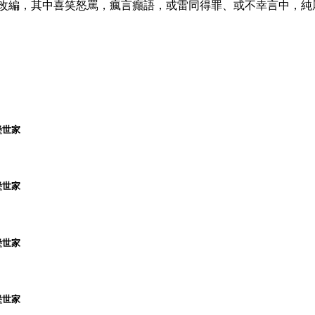
撰改編，其中喜笑怒罵，瘋言癲語，或雷同得罪、或不幸言中，純
堡世家
堡世家
堡世家
堡世家