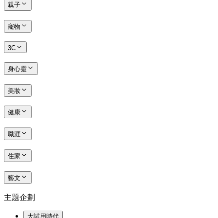
親子
寵物
3C
身心靈
美妝
健康
職涯
住家
藝文
主題企劃
大試用時代