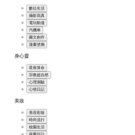
數位生活
攝影寫真
電玩動漫
汽機車
圖文創作
漫畫塗鴉
身心靈
星座算命
宗教超自然
心理測驗
心情日記
美妝
美容彩妝
時尚流行
校園生活
視覺設計