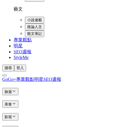
藝文
小說連載
政論人文
散文筆記
專業觀點
明星
SEO週報
StyleMe
搜尋
登入
GoGo+
專業觀點
明星
SEO週報
旅遊
美食
影視